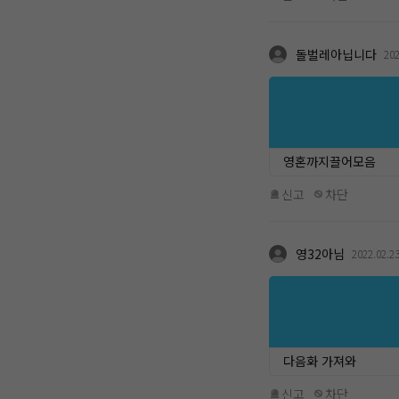
돌벌레아닙니다
202
영혼까지끌어모음
신고
차단
영32아님
2022.02.2
다음화 가져와
신고
차단