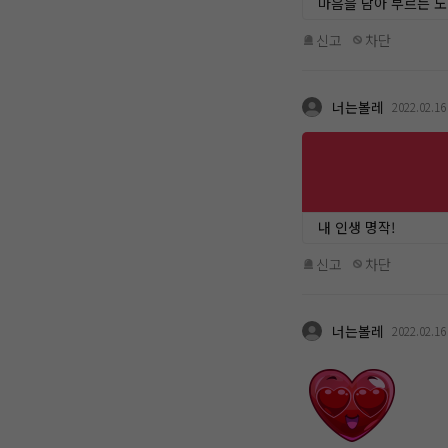
마음을 담아 부르는 
신고
차단
너는볼레
2022.02.16
내 인생 명작!
신고
차단
너는볼레
2022.02.16