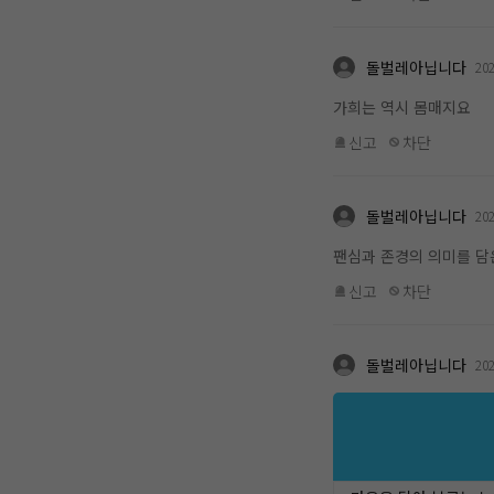
돌벌레아닙니다
202
가희는 역시 몸매지요
신고
차단
돌벌레아닙니다
202
팬심과 존경의 의미를 담은
신고
차단
돌벌레아닙니다
202