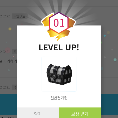
0
2.02.22
작품댓글
0
1
LEVEL UP!
2.02.21
작품댓글
 따라하기는 비판할 이유가 없지...
2.02.21
후원댓글
일반뽑기권
10 코인 후원
닫기
보상 받기