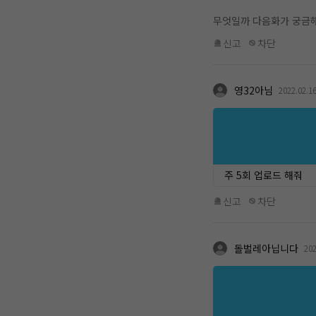
무엇일까 다음화가 궁금
신고
차단
영32아님
2022.02.1
주 5회 업로드 해줘
신고
차단
돌벌레아닙니다
202