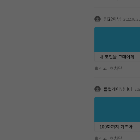
영32아님
2022.02.2
내 코인을 그대에게
신고
차단
돌벌레아닙니다
202
100화까지 가즈아
신고
차단