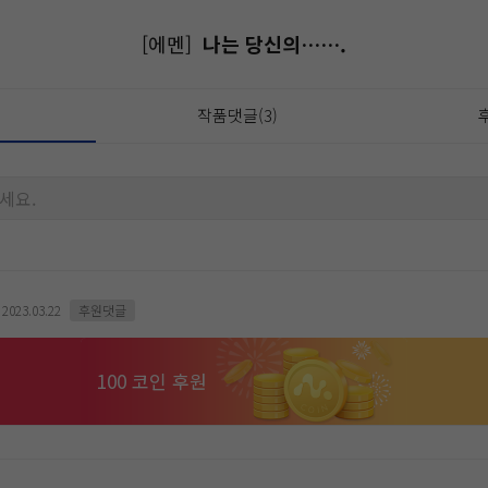
[에멘]
나는 당신의…….
작품댓글(3)
후
세요.
2023.03.22
후원댓글
100 코인 후원