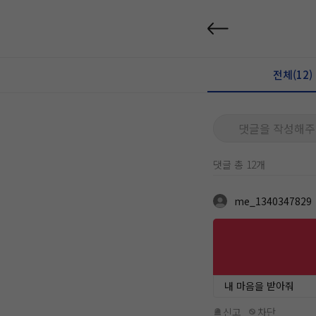
전체(12)
댓글을 작성해주
댓글 총 12개
me_1340347829
내 마음을 받아줘
신고
차단