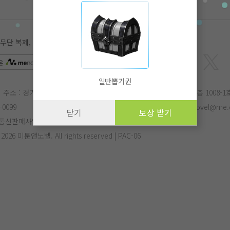
 복제, 전송, 수정, 배포는 법적 처벌을 받을 수 있습니다.
은
APP
에서 더 편리하게 감상하실 수 있습니다.
일반뽑기권
주소 : 경기도 성남시 분당구 삼평동 682번지 유스페이스2 B동 10층 1008-1
-0099
E-mail :
menovel@me.co.kr
작가문의 :
menovel@me.c
닫기
보상 받기
통신판매사업자번호 : 제 2017-성남분당-1125호
- 2026 미툰앤노벨. All rights reserved | PAC-06