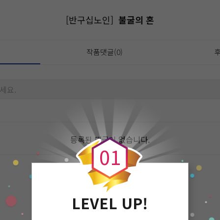
[반구십노인]
불굴의 혼
작품댓글(0)
후
세요.
0
등록된 댓글이 없습니다.
0
1
LEVEL UP!