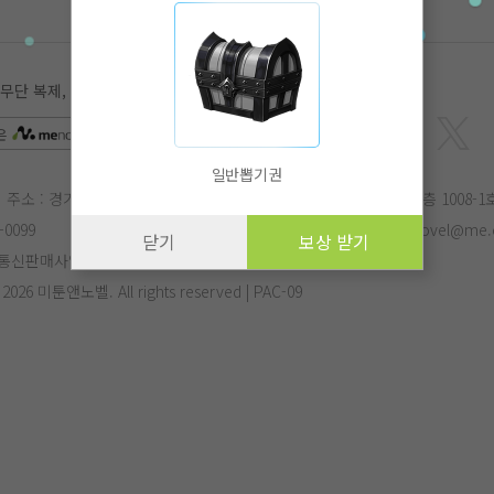
 복제, 전송, 수정, 배포는 법적 처벌을 받을 수 있습니다.
은
APP
에서 더 편리하게 감상하실 수 있습니다.
일반뽑기권
주소 : 경기도 성남시 분당구 삼평동 682번지 유스페이스2 B동 10층 1008-1
-0099
E-mail :
menovel@me.co.kr
작가문의 :
menovel@me.c
닫기
보상 받기
통신판매사업자번호 : 제 2017-성남분당-1125호
- 2026 미툰앤노벨. All rights reserved | PAC-09