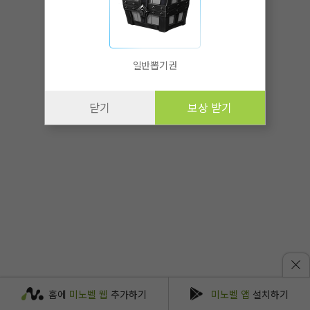
일반뽑기권
닫기
보상 받기
홈에
미노벨 웹
추가하기
미노벨 앱
설치하기