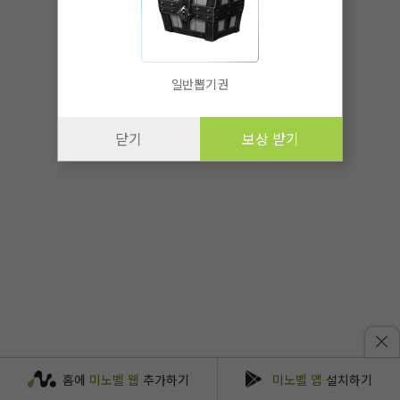
일반뽑기권
닫기
보상 받기
홈에
미노벨 웹
추가하기
미노벨 앱
설치하기