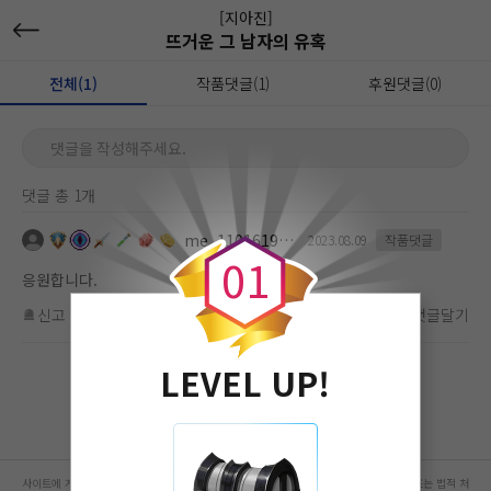
[지아진]
뜨거운 그 남자의 유혹
전체(1)
작품댓글(1)
후원댓글(0)
댓글을 작성해주세요.
댓글 총 1개
0
me_1101619112
2023.08.09
작품댓글
0
1
응원합니다.
신고
차단
좋아요
(
0
)
댓글달기
LEVEL UP!
사이트에 게시된 컨텐츠는 저작권자의 권리가 있는 컨텐츠로서 무단 복제, 전송, 수정, 배포는 법적 처