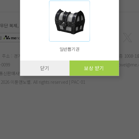
 복제, 전송, 수정, 배포는 법적 처벌을 받을 수 있습니다.
은
APP
에서 더 편리하게 감상하실 수 있습니다.
일반뽑기권
주소 : 경기도 성남시 분당구 삼평동 682번지 유스페이스2 B동 10층 1008-1
-0099
E-mail :
menovel@me.co.kr
작가문의 :
menovel@me.c
닫기
보상 받기
통신판매사업자번호 : 제 2017-성남분당-1125호
- 2026 미툰앤노벨. All rights reserved | PAC-01