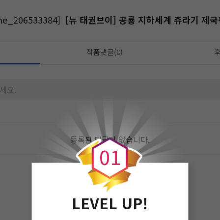
me_206533384]
[뉴 태권브이] 공룡 지하세계 쥬라기 제국
작품댓글(0)
후
세요.
0
등록된 댓글이 없습니다.
0
1
LEVEL UP!