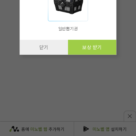
일반뽑기권
닫기
보상 받기
홈에
미노벨 웹
추가하기
미노벨 앱
설치하기