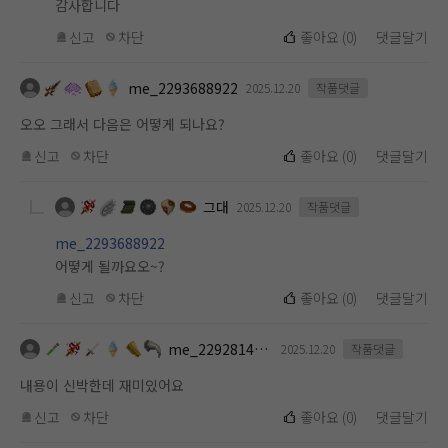
감사합니다
신고
차단
좋아요
(
0
)
댓글달기
me_2293688922
2025.12.20
작품댓글
오오 그래서 다음은 어떻게 되나요?
신고
차단
좋아요
(
0
)
댓글달기
그대
2025.12.20
작품댓글
me_2293688922
어떻게 될까요오~?
신고
차단
좋아요
(
0
)
댓글달기
me_2292814523
2025.12.20
작품댓글
내용이 신박한데 재미있어요
신고
차단
좋아요
(
0
)
댓글달기