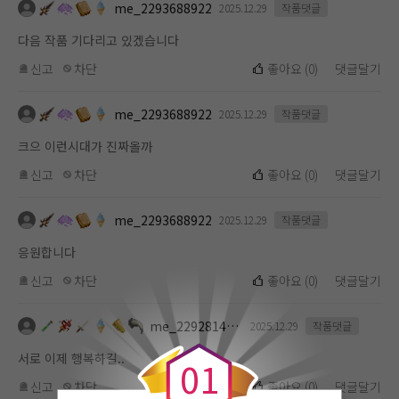
me_2293688922
2025.12.29
작품댓글
다음 작품 기다리고 있겠습니다
신고
차단
좋아요
(
0
)
댓글달기
me_2293688922
2025.12.29
작품댓글
크으 이런시대가 진짜올까
신고
차단
좋아요
(
0
)
댓글달기
me_2293688922
2025.12.29
작품댓글
응원합니다
신고
차단
좋아요
(
0
)
댓글달기
0
me_2292814523
2025.12.29
작품댓글
서로 이제 행복하길..
0
1
신고
차단
좋아요
(
0
)
댓글달기