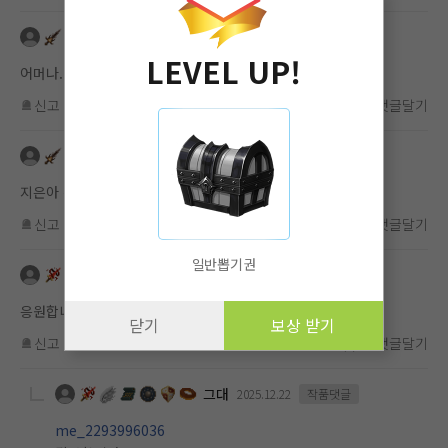
me_2293688922
2025.12.24
작품댓글
LEVEL UP!
어머나..어머나..
신고
차단
좋아요
(
0
)
댓글달기
me_2293688922
2025.12.22
작품댓글
지은아 정신차렷!
신고
차단
좋아요
(
0
)
댓글달기
일반뽑기권
me_2293996036
2025.12.21
작품댓글
응원합니다
닫기
보상 받기
신고
차단
좋아요
(
0
)
댓글달기
그대
2025.12.22
작품댓글
me_2293996036