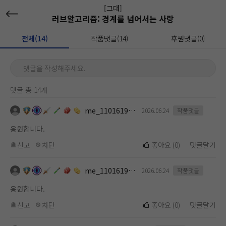
[그대]
러브알고리즘: 경계를 넘어서는 사랑
전체(14)
작품댓글(14)
후원댓글(0)
댓글을 작성해주세요.
댓글 총 14개
me_1101619112
2026.06.24
작품댓글
응원합니다.
신고
차단
좋아요
(
0
)
댓글달기
me_1101619112
2026.06.24
작품댓글
응원합니다.
신고
차단
좋아요
(
0
)
댓글달기