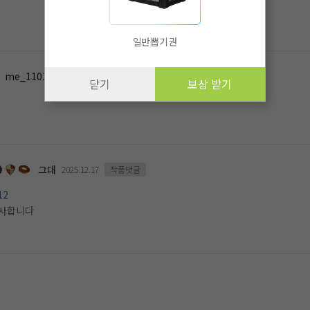
일반뽑기권
me_1101619112
2025.12.17
작품댓글
닫기
보상 받기
그대
2025.12.17
작품댓글
12
사합니다