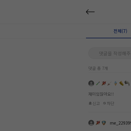
전체(7)
댓글을 작성해주
댓글 총 7개
재미있잖아요!!
신고
차단
me_22939