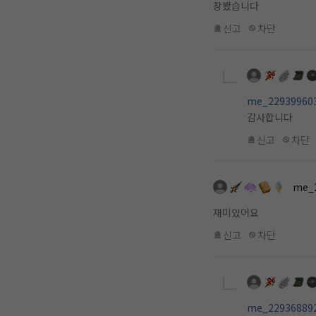
장봤습니다
신고
차단
me_22939960
감사합니다
신고
차단
me_
재미있어요
신고
차단
me_22936889