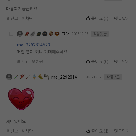
다음화가궁금해요
신고
차단
좋아요
(
2
)
댓글달기
그대
2025.12.17
작품댓글
me_2292814523
매일 연재 되니 기대해주세요
신고
차단
좋아요
(
0
)
댓글달기
me_2292814523
2025.12.17
작품댓글
재미있어요
신고
차단
좋아요
(
1
)
댓글달기