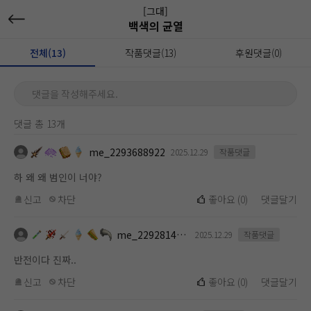
[그대]
백색의 균열
전체(13)
작품댓글(13)
후원댓글(0)
댓글을 작성해주세요.
댓글 총 13개
me_2293688922
2025.12.29
작품댓글
하 왜 왜 범인이 너야?
신고
차단
좋아요
(
0
)
댓글달기
me_2292814523
2025.12.29
작품댓글
반전이다 진짜..
신고
차단
좋아요
(
0
)
댓글달기