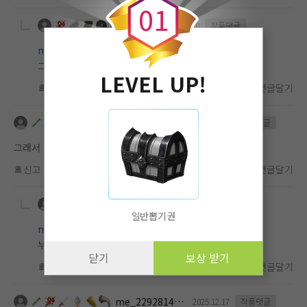
0
1
그대
2025.12.20
작품댓글
me_2293688922
그럴까요?궁금하시면 결말까지 봐주세욥
LEVEL UP!
신고
차단
좋아요
(
0
)
댓글달기
me_2292814523
2025.12.20
작품댓글
그래서 범인이 누구에요?
신고
차단
좋아요
(
2
)
댓글달기
그대
2025.12.20
작품댓글
일반뽑기권
me_2292814523
누굴까요오?
닫기
보상 받기
신고
차단
좋아요
(
1
)
댓글달기
me_2292814523
2025.12.17
작품댓글