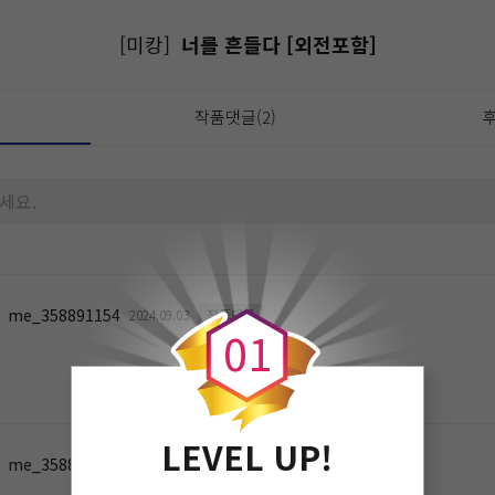
[미캉]
너를 흔들다 [외전포함]
작품댓글(2)
후
세요.
0
me_358891154
2024.09.03
작품댓글
0
1
LEVEL UP!
me_358891154
2024.04.12
작품댓글