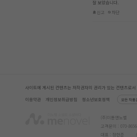
잘 보았습니다.
신고
차단
사이트에 게시된 컨텐츠는 저작권자의 권리가 있는 컨텐츠로서 무단
이용약관
개인정보취급방침
청소년보호정책
모든 작품
(주)미툰앤노벨
고객문의 :
070-8656
대표 : 정현준