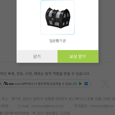
일반뽑기권
닫기
보상 받기
 복제, 전송, 수정, 배포는 법적 처벌을 받을 수 있습니다.
은
APP
에서 더 편리하게 감상하실 수 있습니다.
주소 : 경기도 성남시 분당구 삼평동 682번지 유스페이스2 B동 10층 1008-1
-0099
E-mail :
menovel@me.co.kr
작가문의 :
menovel@me.c
통신판매사업자번호 : 제 2017-성남분당-1125호