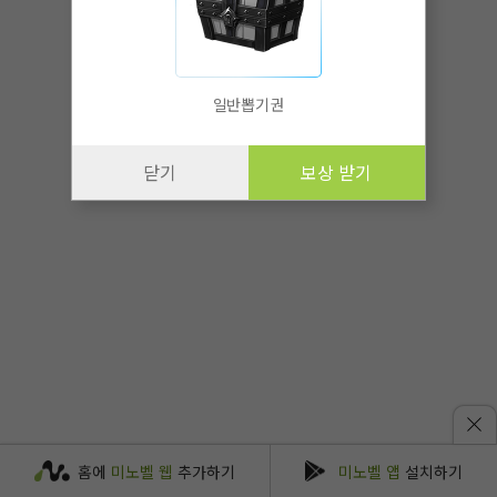
일반뽑기권
닫기
보상 받기
홈에
미노벨 웹
추가하기
미노벨 앱
설치하기