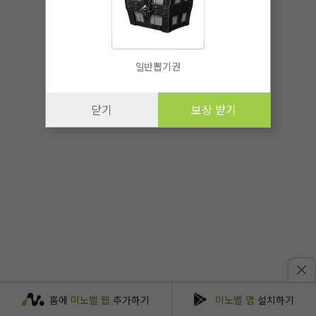
일반뽑기권
닫기
보상 받기
홈에
미노벨 웹
추가하기
미노벨 앱
설치하기