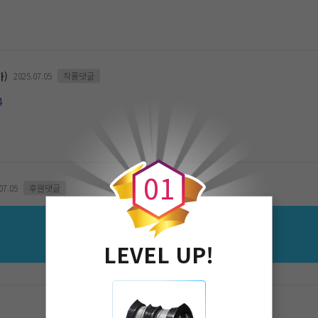
가)
2025.07.05
작품댓글
4
0
0
1
07.05
후원댓글
70 코인 후원
LEVEL UP!