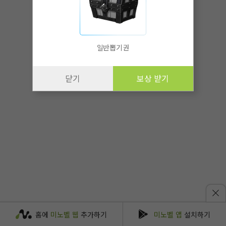
일반뽑기권
닫기
보상 받기
홈에
미노벨 웹
추가하기
미노벨 앱
설치하기