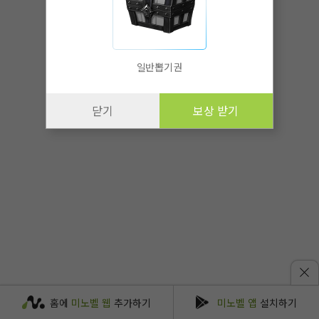
일반뽑기권
닫기
보상 받기
홈에
미노벨 웹
추가하기
미노벨 앱
설치하기