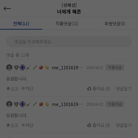
[성혜성]
너에게 혜존
전체(11)
작품댓글(11)
후원댓글(0)
댓글을 작성해주세요.
댓글 총 11개
me_1101619112
2026.04.22
작품댓글
응원합니다.
신고
차단
좋아요
(
0
)
댓글달기
me_1101619112
2026.04.22
작품댓글
응원합니다.
신고
차단
좋아요
(
0
)
댓글달기