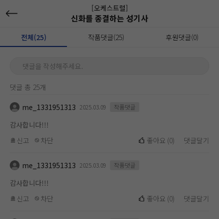
[오케스트럴]
신화를 종결하는 성기사
전체(25)
작품댓글(25)
후원댓글(0)
댓글을 작성해주세요.
댓글 총 25개
me_1331951313
2025.03.09
작품댓글
감사합니다!!!
신고
차단
좋아요
(
0
)
댓글달기
me_1331951313
2025.03.09
작품댓글
감사합니다!!!
신고
차단
좋아요
(
0
)
댓글달기