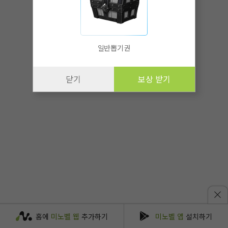
일반뽑기권
닫기
보상 받기
홈에
미노벨 웹
추가하기
미노벨 앱
설치하기