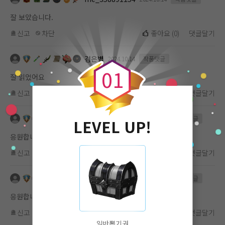
잘 보았습니다.
신고
차단
좋아요
(
0
)
댓글달기
0
검은별
2024.10.14
작품댓글
0
1
잘 읽었어요
신고
차단
좋아요
(
0
)
댓글달기
me_1101619112
2024.10.14
작품댓글
LEVEL UP!
응원합니다.
신고
차단
좋아요
(
0
)
댓글달기
me_1101619112
2024.10.11
작품댓글
응원합니다.
신고
차단
좋아요
(
0
)
댓글달기
일반뽑기권