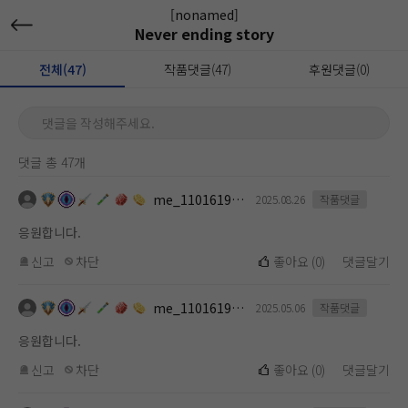
[nonamed]
Never ending story
전체(47)
작품댓글(47)
후원댓글(0)
댓글을 작성해주세요.
댓글 총 47개
me_1101619112
2025.08.26
작품댓글
응원합니다.
신고
차단
좋아요
(
0
)
댓글달기
me_1101619112
2025.05.06
작품댓글
응원합니다.
신고
차단
좋아요
(
0
)
댓글달기