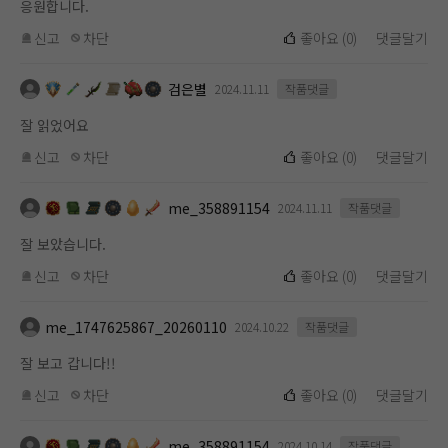
응원합니다.
신고
차단
좋아요
(
0
)
댓글달기
검은별
2024.11.11
작품댓글
잘 읽었어요
신고
차단
좋아요
(
0
)
댓글달기
me_358891154
2024.11.11
작품댓글
잘 보았습니다.
신고
차단
좋아요
(
0
)
댓글달기
me_1747625867_20260110
2024.10.22
작품댓글
잘 보고 갑니다!!
신고
차단
좋아요
(
0
)
댓글달기
me_358891154
2024.10.14
작품댓글