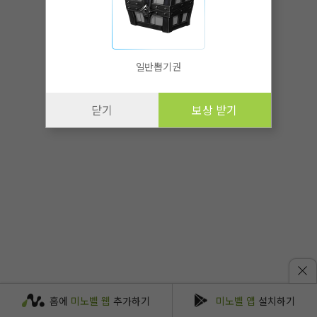
일반뽑기권
닫기
보상 받기
홈에
미노벨 웹
추가하기
미노벨 앱
설치하기