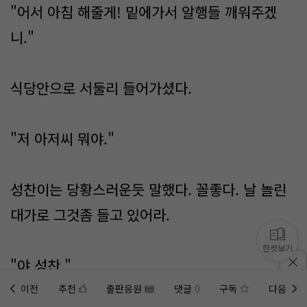
"어서 아침 해줄게! 밑에가서 알행들 깨워주겠
니."
식당안으로 서둘리 들어가셨다.
"저 아저씨 뭐야."
성찬이는 당황스러운듯 말했다. 꼴좋다. 날 놀린
대가로 그것좀 들고 있어라.
한컷보기
"야 성찬."
이전
추천
출판응원
댓글
0
구독
다음
홈에
미노벨 웹
추가하기
미노벨 앱
설치하기