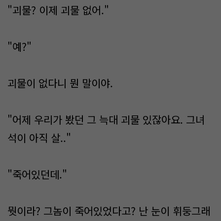
"괴물? 이제 괴물 없어."
"예?"
괴물이 없다니 뭔 말이야.
"어제 우리가 봤던 그 늑대 괴물 있잖아요. 그녀
석이 아직 살.."
"죽어있던데."
뭣이라? 그놈이 죽어있었다고? 난 눈이 휘둥그래