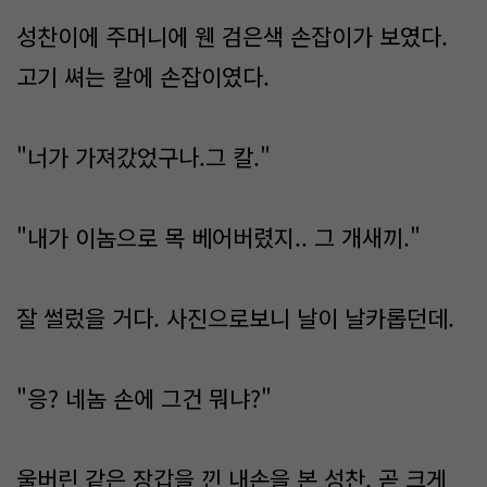
성찬이에 주머니에 웬 검은색 손잡이가 보였다.
고기 쎠는 칼에 손잡이였다.
"너가 가져갔었구나.그 칼."
"내가 이놈으로 목 베어버렸지.. 그 개새끼."
잘 썰렀을 거다. 사진으로보니 날이 날카롭던데.
"응? 네놈 손에 그건 뭐냐?"
울버린 같은 장갑을 낀 내손을 본 성찬. 곧 크게