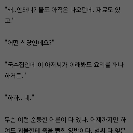
"왜..안돼니? 물도 아직은 나오던데. 재료도 있
고."
"어떤 식당인데요?"
"국수집인데 이 아저씨가 이래봐도 요리를 꽤나
하거든."
"하하.. 네."
무슨 이런 순둥한 어른이 다 있나. 어제까지만 하
여도 괴물한테 죽을 뻔한 양반이다. 벌써 다 잊은