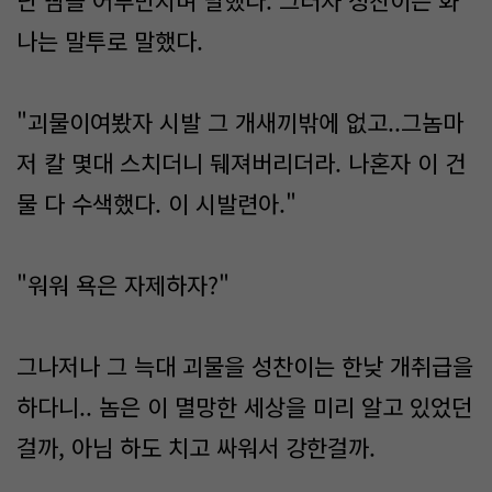
난 뺨을 어루만지며 말했다. 그러자 성찬이는 화
나는 말투로 말했다.
"괴물이여봤자 시발 그 개새끼밖에 없고..그놈마
저 칼 몇대 스치더니 뒈져버리더라. 나혼자 이 건
물 다 수색했다. 이 시발련아."
"워워 욕은 자제하자?"
그나저나 그 늑대 괴물을 성찬이는 한낮 개취급을
하다니.. 놈은 이 멸망한 세상을 미리 알고 있었던
걸까, 아님 하도 치고 싸워서 강한걸까.