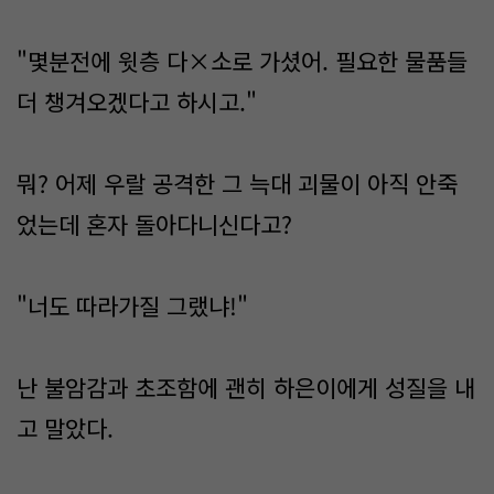
"몇분전에 윗층 다×소로 가셨어. 필요한 물품들
더 챙겨오겠다고 하시고."
뭐? 어제 우랄 공격한 그 늑대 괴물이 아직 안죽
었는데 혼자 돌아다니신다고?
"너도 따라가질 그랬냐!"
난 불암감과 초조함에 괜히 하은이에게 성질을 내
고 말았다.