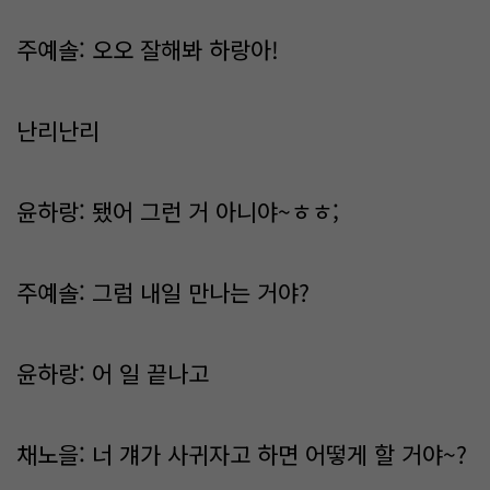
주예솔: 오오 잘해봐 하랑아!
난리난리
윤하랑: 됐어 그런 거 아니야~ㅎㅎ;
주예솔: 그럼 내일 만나는 거야?
윤하랑: 어 일 끝나고
채노을: 너 걔가 사귀자고 하면 어떻게 할 거야~?