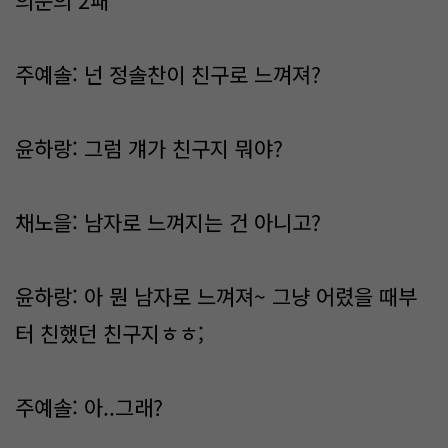
의문의 2패
주예솔: 넌 정솔찬이 친구로 느껴져?
윤하랑: 그럼 걔가 친구지 뭐야?
채노을: 남자로 느껴지는 건 아니고?
윤하랑: 아 뭔 남자로 느껴져~ 그냥 어렸을 때부
터 친했던 친구지ㅎㅎ;
주예솔: 아..그래?