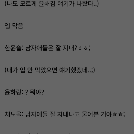
(나도 모르게 윤해겸 얘기가 나왔다..)
입 막음
한윤슬: 남자애들은 잘 지내?ㅎㅎ;
(내가 입 안 막았으면 얘기했겠네..;)
윤하랑: ? 뭐야?
채노을: 남자애들 잘 지내냐고 물어본 거야ㅎㅎ;