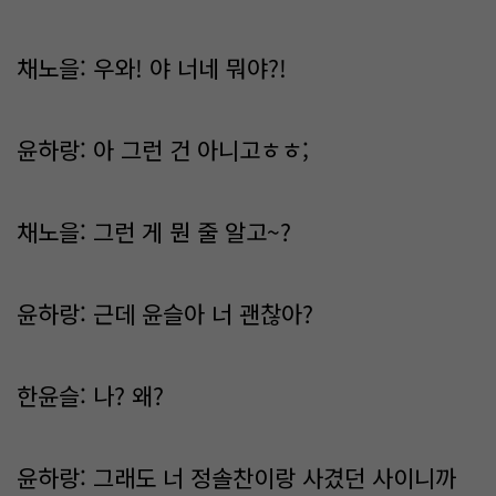
채노을: 우와! 야 너네 뭐야?!
윤하랑: 아 그런 건 아니고ㅎㅎ;
채노을: 그런 게 뭔 줄 알고~?
윤하랑: 근데 윤슬아 너 괜찮아?
한윤슬: 나? 왜?
윤하랑: 그래도 너 정솔찬이랑 사겼던 사이니까