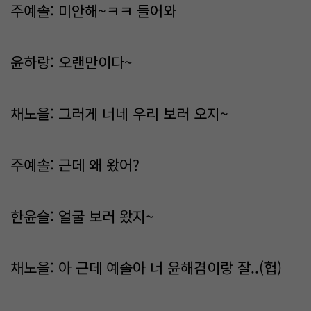
주예솔: 미안해~ㅋㅋ 들어와
윤하랑: 오랜만이다~
채노을: 그러게 너네 우리 보러 오지~
주예솔: 근데 왜 왔어?
한윤슬: 얼굴 보러 왔지~
채노을: 아 근데 예솔아 너 윤해겸이랑 잘..(헙)