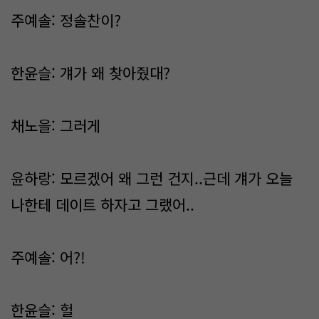
주예솔: 정솔찬이?
한윤슬: 걔가 왜 찾아줬대?
채노을: 그러게
윤하랑: 모르겠어 왜 그런 건지..근데 걔가 오늘
나한테 데이트 하자고 그랬어..
주예솔: 어?!
한윤슬: 헐