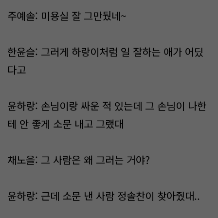
주예솔: 미용실 잘 그만뒀네~
한윤슬: 그러게 하랑이처럼 일 잘하는 애가 어딨
다고
윤하랑: 손님이랑 싸운 적 있는데 그 손님이 나한
테 안 좋게 소문 내고 그랬대
채노을: 그 사람은 왜 그러는 거야?
윤하랑: 근데 소문 낸 사람 정솔찬이 찾아줬대..