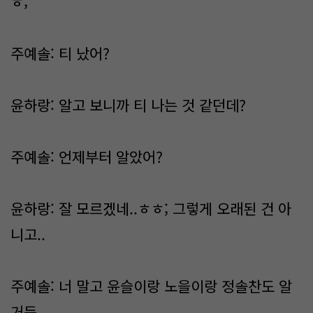
ㅎ;
주예솔: 티 났어?
윤하랑: 알고 보니까 티 나는 것 같던데?
주예솔: 언제부터 알았어?
윤하랑: 잘 모르겠네..ㅎㅎ; 그렇게 오래된 건 아
니고..
주예솔: 너 말고 윤슬이랑 노을이랑 정솔찬도 알
거든