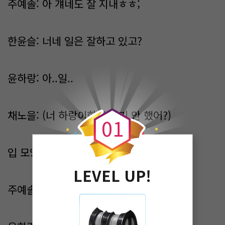
주예솔: 아 걔네도 잘 지내ㅎㅎ;
한윤슬: 너네 일은 잘하고 있고?
윤하랑: 아..일..
0
채노을: (너 하랑이한테 얘기 안 했어?)
0
1
입 모양으로 얘기하는 중
LEVEL UP!
주예솔: (? 뭐라는 거야?)