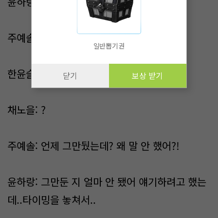
윤하랑: 나 일 그만뒀어
주예솔: ?
일반뽑기권
한윤슬: ?
닫기
보상 받기
채노을: ?
주예솔: 언제 그만뒀는데? 왜 말 안 했어?!
윤하랑: 그만둔 지 얼마 안 됐어 얘기하려고 했는
데..타이밍을 놓쳐서..