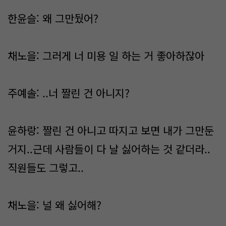
한윤슬: 왜 그만뒀어?
채노을: 그러게 너 미용 일 하는 거 좋아하잖아
주예솔: ..너 짤린 건 아니지?
윤하랑: 짤린 건 아니고 따지고 보면 내가 그만둔
거지..근데 사람들이 다 날 싫어하는 것 같더라..
직원들도 그렇고..
채노을: 널 왜 싫어해?