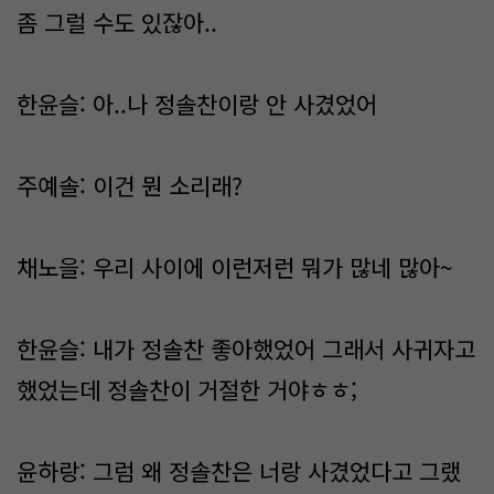
좀 그럴 수도 있잖아..
한윤슬: 아..나 정솔찬이랑 안 사겼었어
주예솔: 이건 뭔 소리래?
채노을: 우리 사이에 이런저런 뭐가 많네 많아~
한윤슬: 내가 정솔찬 좋아했었어 그래서 사귀자고
했었는데 정솔찬이 거절한 거야ㅎㅎ;
윤하랑: 그럼 왜 정솔찬은 너랑 사겼었다고 그랬