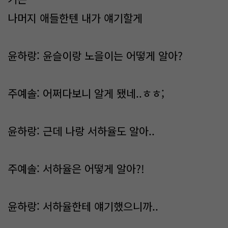
나머지 애들한텐 내가 얘기할게
윤하랑: 윤슬이랑 노을이는 어떻게 알아?
주예솔: 어쩌다보니 알게 됐네..ㅎㅎ;
윤하랑: 근데 나랑 서하율도 알아..
주예솔: 서하율은 어떻게 알아?!
윤하랑: 서하율한테 얘기했으니까..