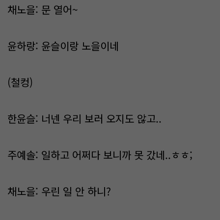
채노을: 문 열어~
윤하랑: 윤슬이랑 노을이네
(철컹)
한윤슬: 너넨 우리 보러 오지도 않고..
주예솔: 일하고 어쩌다 보니까 못 갔네..ㅎㅎ;
채노을: 우린 일 안 하니?