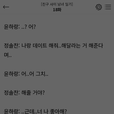
[친구 사이 남녀 일기]
18화
윤하랑: ..? 어?
정솔찬: 나랑 데이트 해줘..해달라는 거 해준다
며..
윤하랑: 어..어 그치..
정솔찬: 해줄 거야?
윤하랑: ..근데..너 나 좋아해?