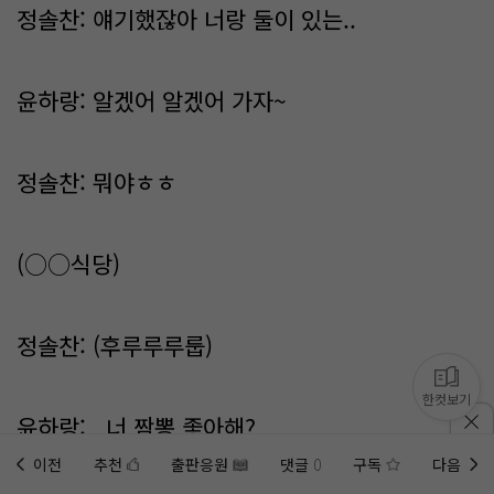
정솔찬: 얘기했잖아 너랑 둘이 있는..
윤하랑: 알겠어 알겠어 가자~
정솔찬: 뭐야ㅎㅎ
(○○식당)
정솔찬: (후루루루룹)
한컷보기
윤하랑: ..너 짬뽕 좋아해?
이전
추천
출판응원
댓글
0
구독
다음
홈에
미노벨 웹
추가하기
미노벨 앱
설치하기