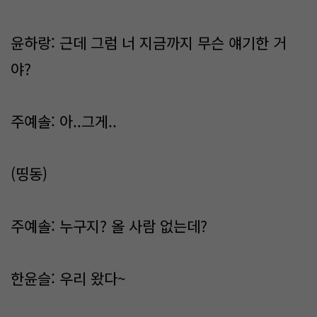
윤하랑: 근데 그럼 너 지금까지 무슨 얘기한 거
야?
주예솔: 아..그게..
(띵동)
주예솔: 누구지? 올 사람 없는데?
한윤슬: 우리 왔다~