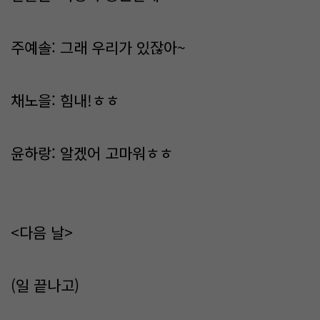
주예솔: 그래 우리가 있잖아~
채노을: 힘내!ㅎㅎ
윤하랑: 알겠어 고마워ㅎㅎ
<다음 날>
(일 끝나고)