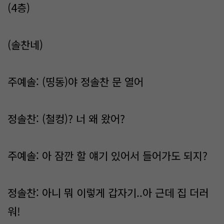
(4층)
(솔찬네)
주예솔: (띵동)야 정솔찬 문 열어
정솔찬: (철컹)? 너 왜 왔어?
주예솔: 아 잠깐 할 얘기 있어서 들어가도 되지?
정솔찬: 아니 뭐 이렇게 갑자기..아 근데 집 더러
워!