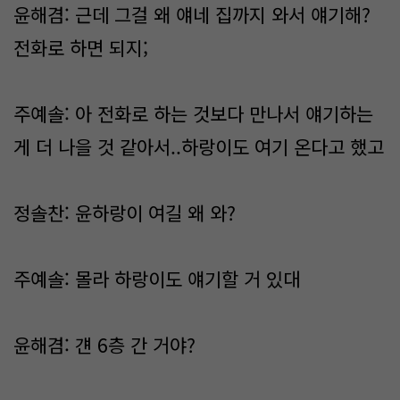
윤해겸: 근데 그걸 왜 얘네 집까지 와서 얘기해?
전화로 하면 되지;
주예솔: 아 전화로 하는 것보다 만나서 얘기하는
게 더 나을 것 같아서..하랑이도 여기 온다고 했고
정솔찬: 윤하랑이 여길 왜 와?
주예솔: 몰라 하랑이도 얘기할 거 있대
윤해겸: 걘 6층 간 거야?