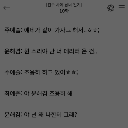
[친구 사이 남녀 일기]
10화
주예솔: 얘네가 같이 가자고 해서..ㅎㅎ;
윤해겸: 뭔 소리야 난 너 데리러 온 건..
주예솔: 조용히 하고 있어ㅎㅎ;
최예준: 야 윤해겸 조용히 해
윤해겸: 야 넌 왜 나한테 그래?