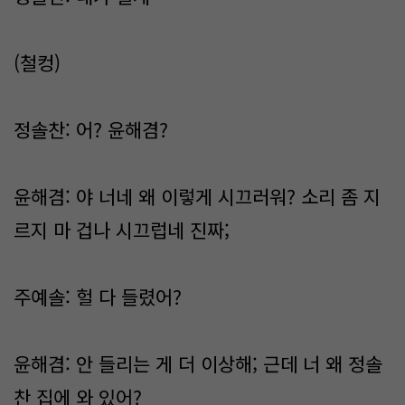
(철컹)
정솔찬: 어? 윤해겸?
윤해겸: 야 너네 왜 이렇게 시끄러워? 소리 좀 지
르지 마 겁나 시끄럽네 진짜;
주예솔: 헐 다 들렸어?
윤해겸: 안 들리는 게 더 이상해; 근데 너 왜 정솔
찬 집에 와 있어?