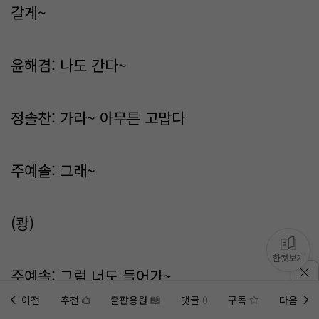
갈게~
윤해겸: 나도 간다~
정솔찬: 가라~ 아무튼 고맙다
주예솔: 그래~
(쾅)
한컷보기
주예솔: 그럼 너도 들어가~
이전
추천
출판응원
댓글
0
구독
다음
홈에
미노벨 웹
추가하기
미노벨 앱
설치하기