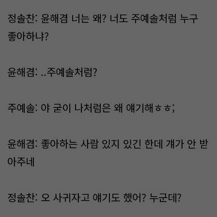
정솔찬: 윤해겸 너는 왜? 너도 주예솔처럼 누구
좋아하냐?
윤해겸: ..주예솔처럼?
주예솔: 야 굳이 나처럼은 왜 얘기해ㅎㅎ;
윤해겸: 좋아하는 사람 있지 있긴 한데 걔가 안 받
아주네
정솔찬: 오 사귀자고 얘기도 했어? 누군데?