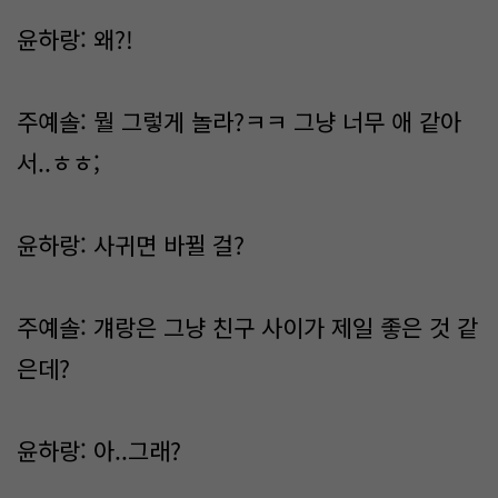
윤하랑: 왜?!
주예솔: 뭘 그렇게 놀라?ㅋㅋ 그냥 너무 애 같아
서..ㅎㅎ;
윤하랑: 사귀면 바뀔 걸?
주예솔: 걔랑은 그냥 친구 사이가 제일 좋은 것 같
은데?
윤하랑: 아..그래?