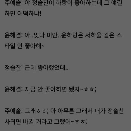
주예솔: 야 정솔찬이 하랑이 좋아하는데 그 얘길
하면 어떡하냐!
윤해겸: 아..맞다 미안..윤하랑은 서하율 같은 스
타일 안 좋아해~
정솔찬: 근데 좋아했었대..
윤해겸: 지금 안 좋아하면 됐지~ㅎㅎ;
주예솔: 그래ㅎㅎ; 아 아무튼 그래서 내가 정솔찬
사귀면 바뀔 거라고 그랬어~ㅎㅎ;