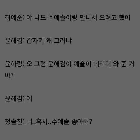
최예준: 야 나도 주예솔이랑 만나서 오려고 했어
윤해겸: 갑자기 왜 그러냐
윤하랑: 오 그럼 윤해겸이 예솔이 데리러 와 준 거
야?
윤해겸: 어
정솔찬: 너..혹시..주예솔 좋아해?