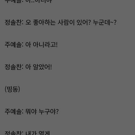
정솔찬: 오 좋아하는 사람이 있어? 누군데~?
주예솔: 아 아니라고!
정솔찬: 아 알았어!
(띵동)
주예솔: 뭐야 누구야?
정솔찬: 내가 열게