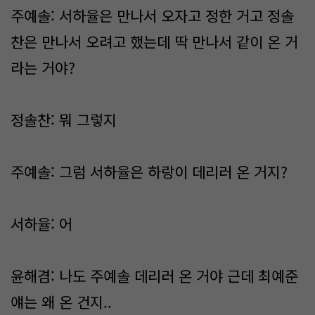
주예솔: 서하율은 만나서 오자고 정한 거고 정솔
찬은 만나서 오려고 했는데 딱 만나서 같이 온 거
라는 거야?
정솔찬: 뭐 그렇지
주예솔: 그럼 서하율은 하랑이 데리러 온 거지?
서하율: 어
윤해겸: 나도 주예솔 데리러 온 거야 근데 최예준
얘는 왜 온 건지..