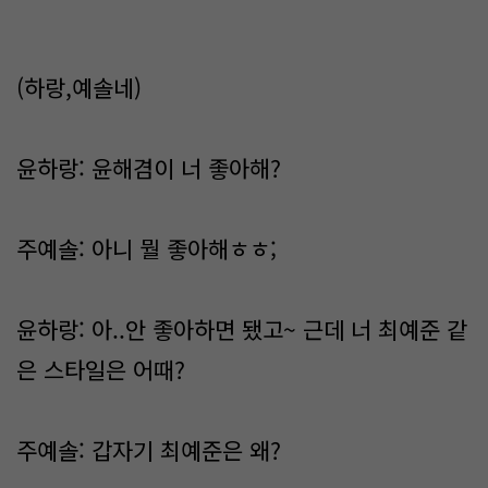
(하랑,예솔네)
윤하랑: 윤해겸이 너 좋아해?
주예솔: 아니 뭘 좋아해ㅎㅎ;
윤하랑: 아..안 좋아하면 됐고~ 근데 너 최예준 같
은 스타일은 어때?
주예솔: 갑자기 최예준은 왜?