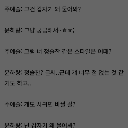
주예솔: 그건 갑자기 왜 물어봐?
윤하랑: 그냥 궁금해서~ㅎㅎ;
주예솔: 그럼 너 정솔찬 같은 스타일은 어때?
윤하랑: 정솔찬? 글쎄..근데 걔 너무 철 없는 것 같
기도 하고..
주예솔: 걔도 사귀면 바뀔 걸?
윤하랑: 넌 갑자기 왜 물어봐?