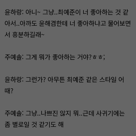
윤하랑: 아니~ 그냥..최예준이 너 좋아하는 것 같
아서..아까도 윤해겸한테 너 좋아하냐고 물어보면
서 흥분하길래~
주예솔: 그게 뭐가 좋아하는 거야?ㅎㅎ;
윤하랑: 그런가? 아무튼 최예준 같은 스타일 어
때?
주예솔: 그냥..나쁘진 않지 뭐..근데 사귀기에는
좀 별로일 것 같기도 해