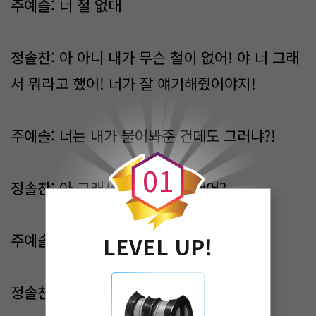
주예솔: 너 철 없대
정솔찬: 아 아니 내가 무슨 철이 없어! 야 너 그래
서 뭐라고 했어! 너가 잘 얘기해줬어야지!
0
주예솔: 너는 내가 물어봐준 건데도 그러냐?!
0
1
정솔찬: 아 그래서 뭐라고 대답했어?
주예솔: 사귀면 바뀔 거라고 했는데?
LEVEL UP!
정솔찬: 아..근데 내가 그렇게 철 없어?