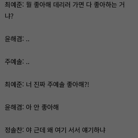
최예준: 뭘 좋아해 데리러 가면 다 좋아하는 거
냐?
윤해겸: ..
주예솔: ..
최예준: 너 진짜 주예솔 좋아해?!
윤해겸: 아 안 좋아해
정솔찬: 야 근데 왜 여기 서서 얘기하냐