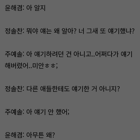
윤해겸: 아 알지
정솔찬: 뭐야 얘는 왜 알아? 너 그새 또 얘기했냐?
주예솔: 아 얘기하려던 건 아니고..어쩌다가 얘기
해버렸어..미안ㅎㅎ;
정솔찬: 다른 애들한테도 얘기한 거 아니지?
주예솔: 아 얘기 안 했어;
윤해겸: 아무튼 왜?