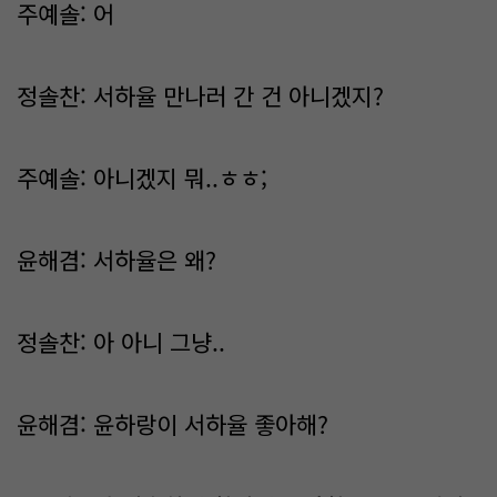
주예솔: 어
정솔찬: 서하율 만나러 간 건 아니겠지?
주예솔: 아니겠지 뭐..ㅎㅎ;
윤해겸: 서하율은 왜?
정솔찬: 아 아니 그냥..
윤해겸: 윤하랑이 서하율 좋아해?