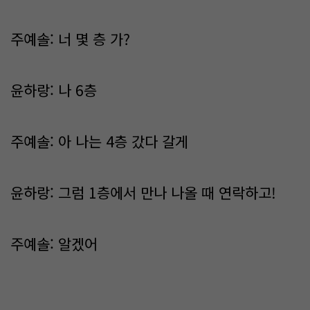
주예솔: 너 몇 층 가?
윤하랑: 나 6층
주예솔: 아 나는 4층 갔다 갈게
윤하랑: 그럼 1층에서 만나 나올 때 연락하고!
주예솔: 알겠어