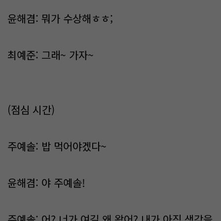
윤해겸: 뭐가 수상해ㅎㅎ;
최예준: 그래~ 가자~
(점심 시간)
주예솔: 밥 먹어야겠다~
윤해겸: 야 주예솔!
주예솔: 어? 너가 여길 왜 왔어? 내가 아직 생각을