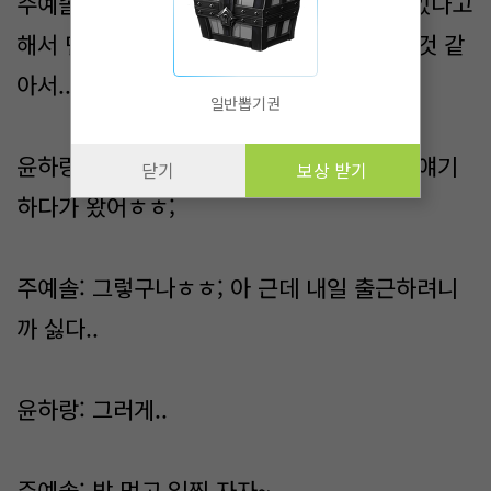
주예솔: 그러게ㅋㅋ 아까 정솔찬이 할 얘기있다고
해서 먼저 가라고 했지 얘기하다 보면 늦을 것 같
아서..너는 뭐하다가 왔어?
일반뽑기권
윤하랑: 아 서하율도 할 얘기있다고 그래서 얘기
닫기
보상 받기
하다가 왔어ㅎㅎ;
주예솔: 그렇구나ㅎㅎ; 아 근데 내일 출근하려니
까 싫다..
윤하랑: 그러게..
주예솔: 밥 먹고 일찍 자자~