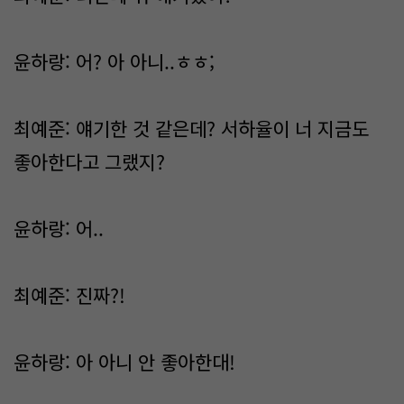
윤하랑: 어? 아 아니..ㅎㅎ;
최예준: 얘기한 것 같은데? 서하율이 너 지금도
좋아한다고 그랬지?
윤하랑: 어..
최예준: 진짜?!
윤하랑: 아 아니 안 좋아한대!