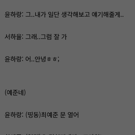
윤하랑: 그..내가 일단 생각해보고 얘기해줄게..
서하율: 그래..그럼 잘 가
윤하랑: 어..안녕ㅎㅎ;
(예준네)
윤하랑: (띵동)최예준 문 열어