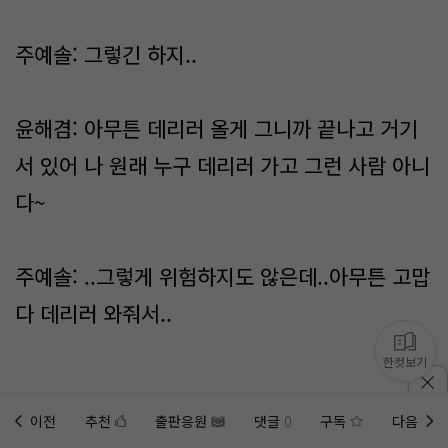
주예솔: 그렇긴 하지..
윤해겸: 아무튼 데리러 올게 그니까 끝나고 거기
서 있어 나 원래 누구 데리러 가고 그런 사람 아니
다~
주예솔: ..그렇게 위험하지도 않은데..아무튼 고맙
다 데리러 와줘서..
한컷보기
(○○마트)
이전
추천
출판응원
댓글
0
구독
다음
홈에
미노벨 웹
추가하기
미노벨 앱
설치하기