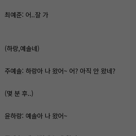
최예준: 어..잘 가
(하랑,예솔네)
주예솔: 하랑아 나 왔어~ 어? 아직 안 왔네?
(몇 분 후..)
윤하랑: 예솔아 나 왔어~