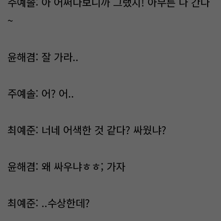
주예솔: 아 어쩌다보니까 그랬지! 아무튼 나 간다
~
윤해겸: 잘 가라..
주예솔: 어? 어..
최예준: 너네 어색한 것 같다? 싸웠냐?
윤해겸: 왜 싸우냐ㅎㅎ; 가자
최예준: ..수상한데?