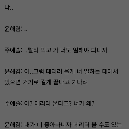
냐..
윤해겸: ..
주예솔: ..빨리 먹고 가 너도 일해야 되니까
윤해겸: 어..그럼 데리러 올게 너 일하는 데에서
있으면 거기로 갈게 끝나고 기다려
주예솔: 어? 데리러 온다고? 너가 왜?
윤해겸: 내가 너 좋아하니까 데리러 올 수도 있는