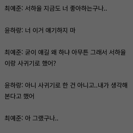
최예준: 서하율 지금도 너 좋아하는구나..
윤하랑: 너 이거 얘기하지 마
최예준: 굳이 얘길 왜 하냐 아무튼 그래서 서하율
이랑 사귀기로 했어?
윤하랑: 아니 사귀기로 한 건 아니고..내가 생각해
본다고 했어
최예준: 아 그랬구나..