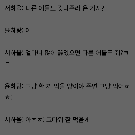
서하율: 다른 애들도 갖다주러 온 거지?
윤하랑: 어
서하율: 얼마나 많이 끓였으면 다른 애들도 줘?ㅋ
ㅋ
윤하랑: 그냥 한 끼 먹을 양이야 주면 그냥 먹어ㅎ
ㅎ;
서하율: 아ㅎㅎ; 고마워 잘 먹을게