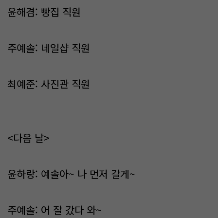
윤해겸: 빵집 직원
주예솔: 네일샵 직원
최예준: 사진관 직원
<다음 날>
윤하랑: 예솔아~ 나 먼저 갈게~
주예솔: 어 잘 갔다 와~