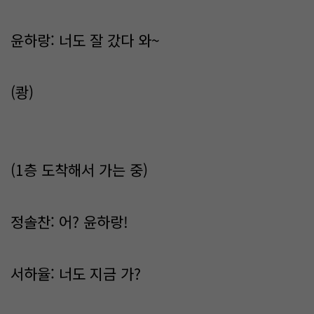
윤하랑: 너도 잘 갔다 와~
(쾅)
(1층 도착해서 가는 중)
정솔찬: 어? 윤하랑!
서하율: 너도 지금 가?