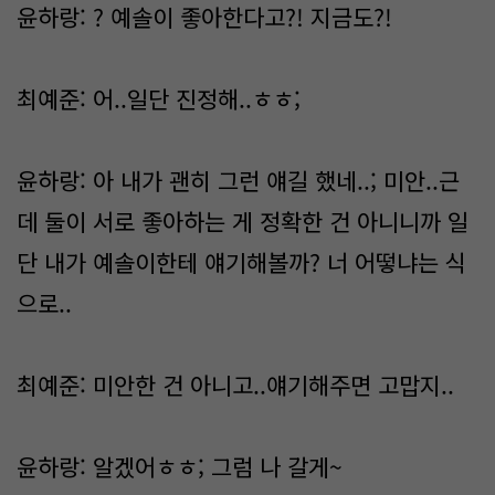
윤하랑: ? 예솔이 좋아한다고?! 지금도?!
최예준: 어..일단 진정해..ㅎㅎ;
윤하랑: 아 내가 괜히 그런 얘길 했네..; 미안..근
데 둘이 서로 좋아하는 게 정확한 건 아니니까 일
단 내가 예솔이한테 얘기해볼까? 너 어떻냐는 식
으로..
최예준: 미안한 건 아니고..얘기해주면 고맙지..
윤하랑: 알겠어ㅎㅎ; 그럼 나 갈게~