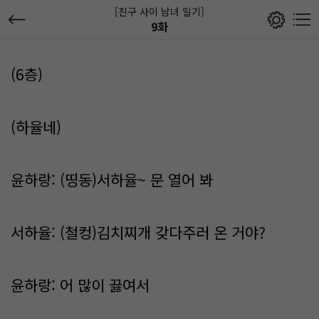
[친구 사이 남녀 일기]
9화
(6층)
(하율네)
윤하랑: (띵동)서하율~ 문 열어 봐
서하율: (철컹)김치찌개 갖다주러 온 거야?
윤하랑: 어 많이 끓여서