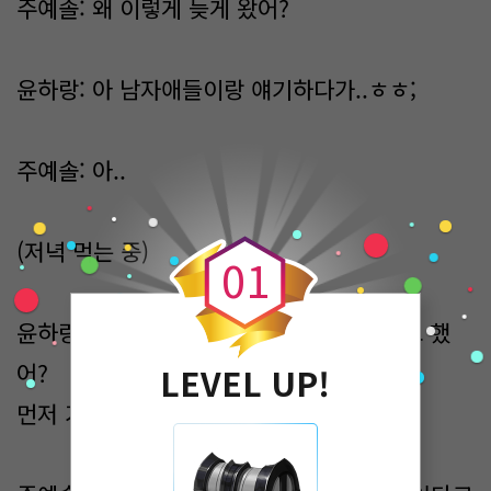
주예솔: 왜 이렇게 늦게 왔어?
윤하랑: 아 남자애들이랑 얘기하다가..ㅎㅎ;
주예솔: 아..
0
(저녁 먹는 중)
0
1
윤하랑: 근데 너 왜 아까 나보고 먼저 가라고 했
어?
LEVEL UP!
먼저 가라고 했는데 내가 더 늦게 왔네ㅋㅋ