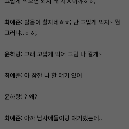
고맙게 먹으면 되지 왜 지×이야ㅎㅎ;
최예준: 발음이 찰지네ㅎㅎ; 난 고맙게 먹지~ 뭘
그러냐..ㅎㅎ;
윤하랑: 그래 고맙게 먹어 그럼 나 갈게~
최예준: 아 잠깐 나 할 얘기 있어
윤하랑: ? 왜?
최예준: 아까 남자애들이랑 얘기했는데..