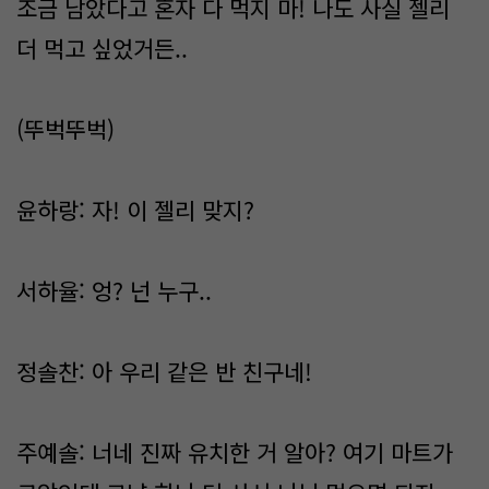
조금 남았다고 혼자 다 먹지 마! 나도 사실 젤리
더 먹고 싶었거든..
(뚜벅뚜벅)
윤하랑: 자! 이 젤리 맞지?
서하율: 엉? 넌 누구..
정솔찬: 아 우리 같은 반 친구네!
주예솔: 너네 진짜 유치한 거 알아? 여기 마트가