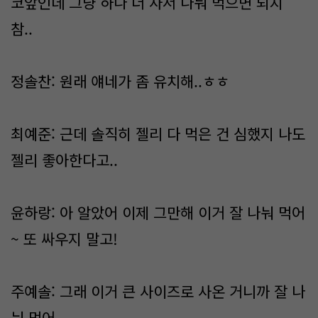
코앞인데 그냥 하나 더 사서 나눠 먹으면 되지
참..
정솔찬: 원래 얘네가 좀 유치해..ㅎㅎ
최예준: 근데 솔직히 젤리 다 먹은 건 심했지 나도
젤리 좋아한다고..
윤하랑: 아 알았어 이제 그만해 이거 잘 나눠 먹어
~ 또 싸우지 말고!
주예솔: 그래 이거 큰 사이즈로 사온 거니까 잘 나
눠 먹어