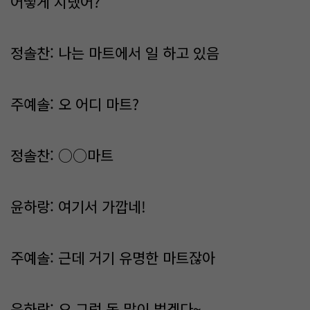
어떻게 지냈어?
정솔찬: 나는 마트에서 일 하고 있음
주예솔: 오 어디 마트?
정솔찬: ○○마트
윤하랑: 여기서 가깝네!
주예솔: 근데 거기 유명한 마트잖아
윤하랑: 오 그럼 돈 많이 벌겠다~