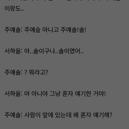
이랑도..
주예솔: 주예슬 아니고 주예솔!솔!
서하율: 아..솔이구나..솔이였어..
주예솔: ? 뭐라고?
서하율: 아 아니야 그냥 혼자 얘기한 거야!
주예솔: 사람이 앞에 있는데 왜 혼자 얘기해?