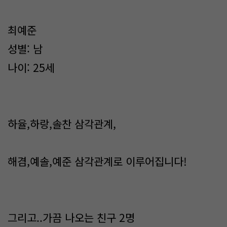
최예준
성별: 남
나이: 25세
하율,하랑,솔찬 삼각관계,
해겸,예솔,예준 삼각관계로 이루어집니다!
그리고..가끔 나오는 친구 2명