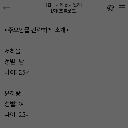
[친구 사이 남녀 일기]
1화(프롤로그)
<주요인물 간략하게 소개>
서하율
성별: 남
나이: 25세
윤하랑
성별: 여
나이: 25세