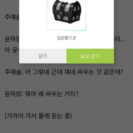
주예솔: 누군데?
윤하랑: 그 서하율하고 정솔찬하고 누구였더라..
일반뽑기권
아 윤해겸이랑 최예준!
닫기
보상 받기
주예솔: 아 그렇네 근데 쟤네 싸우는 것 같은데?
윤하랑: 뭐야 왜 싸우는 거지?
(가까이 가서 몰래 듣는 중)