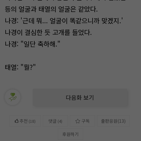
등의 얼굴과 태열의 얼굴은 같았다.
나경: '근데 뭐... 얼굴이 똑같으니까 맞겠지.'
나경이 결심한 듯 고개를 들었다.
나경: "일단 축하해."
태열: "뭘?"
다음화 보기
추천
댓글
구독
출판응원
(
13
)
(
18
)
(4)
후원하기