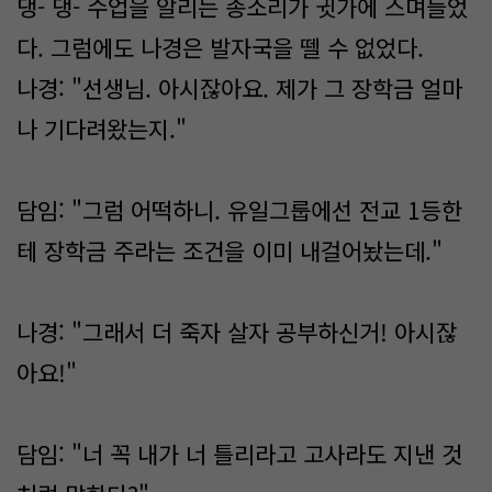
댕- 댕- 수업을 알리는 종소리가 귓가에 스며들었
다. 그럼에도 나경은 발자국을 뗄 수 없었다.
나경: "선생님. 아시잖아요. 제가 그 장학금 얼마
나 기다려왔는지."
담임: "그럼 어떡하니. 유일그룹에선 전교 1등한
테 장학금 주라는 조건을 이미 내걸어놨는데."
나경: "그래서 더 죽자 살자 공부하신거! 아시잖
아요!"
담임: "너 꼭 내가 너 틀리라고 고사라도 지낸 것