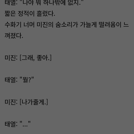
태열: "나야 뭐 하나밖에 없지."
짧은 정적이 흘렀다.
수화기 너머 미진의 숨소리가 가늘게 떨려옴이 느
껴졌다.
미진: [그래, 좋아.]
태열: "뭘?"
미진: [나가줄게.]
태열: "..."