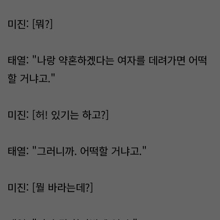
미진: [뭐?]
태열: "나랑 약혼하겠다는 여자를 데려가면 어떡
할 거냐고."
미진: [허! 있기는 하고?]
태열: "그러니까. 어떡할 거냐고."
미진: [뭘 바라는데?]