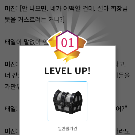
미진: [안 나오면. 네가 어떡할 건데. 설마 회장님
뜻을 거스르려는 거니?]
0
0
1
태열이 말없이 인상을 찌푸렸다.
미진: [그러게 내가 늘 말했지. 행동 조심하라고.
LEVEL UP!
너 같으면 스무살 넘어서 고등학교 다니는 아들을
가만두고 보겠니?]
태열: "언제부터 그렇게 나한테 관심이 많았어?"
일반뽑기권
미진: [정 싫으면 클럽에서 같이 있던 그 여자라도