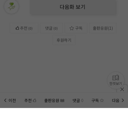
다음화 보기
추천
댓글
구독
출판응원
(
1
)
(
0
)
(0)
후원하기
한컷보기
이전
추천
출판응원
댓글
0
구독
다음
홈에
미노벨 웹
추가하기
미노벨 앱
설치하기
사이트에 게시된 컨텐츠는 저작권자의 권리가 있는 컨텐츠로서 무단 복제, 전송, 수정, 배포는 법적 처
벌을 받을 수 있습니다.