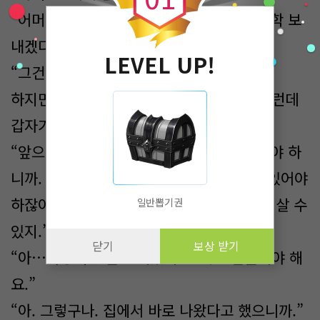
“어머니께서, 아니 아주머니께서 나중에 유학 보
내겠다고 말한 기억이 나는데?”
LEVEL UP!
“그건 저 아니었어요.
하지만 성인 되면 보내려고 했을 거예요. 그런데
갑자기 그건 왜 물어 보세요?”
“앞으로 다른 나라로 가고 대륙으로 넘어가야 하
니까. 외국으로 넘어가려면 여권은 필수로 있어야
하잖아. 그게 있어야 비자도 발급 받고 표도 살 수
일반뽑기권
있지.”
닫기
보상 받기
“아…가방에는 안 챙겨왔어요. 새로 만들어야 해
요.”
“아. 그렇구나. 집에서 바로 나왔다고 했으니까.”