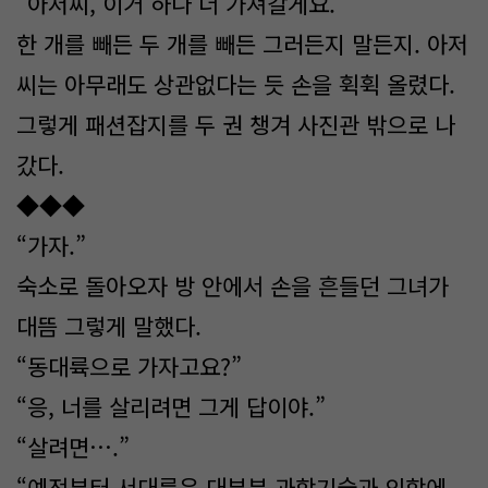
“아저씨, 이거 하나 더 가져갈게요.”
한 개를 빼든 두 개를 빼든 그러든지 말든지. 아저
씨는 아무래도 상관없다는 듯 손을 휙휙 올렸다.
그렇게 패션잡지를 두 권 챙겨 사진관 밖으로 나
갔다.
◆◆◆
“가자.”
숙소로 돌아오자 방 안에서 손을 흔들던 그녀가
대뜸 그렇게 말했다.
“동대륙으로 가자고요?”
“응, 너를 살리려면 그게 답이야.”
“살려면….”
“예전부터 서대륙은 대부분 과학기술과 의학에