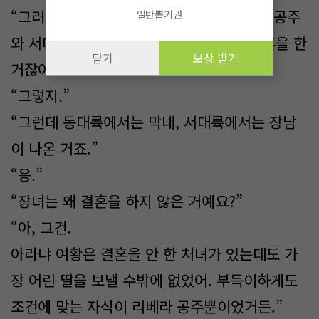
“그러니까, 동대륙에서 최고로 강한 나라의 공주
일반뽑기권
와 서대륙에서 제일가는 나라의 왕자가 약혼을 한
닫기
보상 받기
거잖아요.”
“그렇지.”
“그런데 동대륙에서는 막내, 서대륙에서는 장남
이 나온 거죠.”
“응.”
“장녀는 왜 결혼을 하지 않은 거예요?”
“아, 그건.
아라냐 여황은 결혼을 안 한 처녀가 있는데도 가
장 어린 딸을 보낼 수밖에 없었어. 부득이하게도
조건에 맞는 자식이 리베라 공주뿐이었거든.”