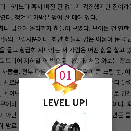
둘러 내리느라 혹시 빠진 건 없는지 걱정했지만 짐이라
였다. 챙겨온 가방은 앞에 잘 메어 있다.
하나 밟으며 올라가자 하늘이 보였다. 보이는 건 연한
들의 그림자뿐이다. 하얀 하늘과 검은 어둠이 눈을 반
을 들고 황급히 지나가는 저 사람은 어떤 삶을 살고 
0
 드디어 지하철 역 밖으로 나왔다. 처음 와보는 장소.
0
1
 사람들. 전부 다른 사람이지만 똑같이 큰 노란 눈. 
. 새로운 이야기의 시작이다. 게임으로 치면 챕터 1을
 세이브 없고 한 번 밖에 못하는 게임. 한 마디로 망겜
LEVEL UP!
 무어라 중얼거리고 한 걸음 내딛었다. 새 블록이다. 
 아닌 시멘트 냄새와 석회 냄새가 나는 새로 만든 돌
 발로 몇 번 더 밟아봤다.