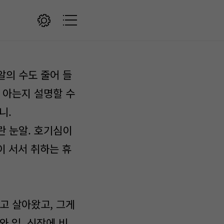
알의 수도 줄어 들
 아는지 설명할 수
니.
란 눈알. 호기심이
이 서서 취하는 휴
고 살아왔고, 그게
와 입. 신장에 비