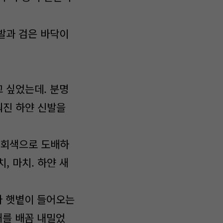
발과 검은 바닥이
 싶었는데. 분명
워진 하얀 신발을
를 회색으로 도배하
, 마치. 하얀 새
다 햇볕이 들어오는
개를 배꼼 내밀었