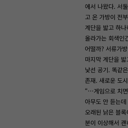
에서 나왔다. 서
고 온 가방이 전부
계단을 밟고 하나
올라가는 회색인간
어떨까? 서류가방
마지막 계단을 밟고
낯선 공기. 똑같은
존재. 새로운 도시
“…게임으로 치면,
아무도 안 듣는데
오래된 낡은 블록이
분이 이상해서 괜히