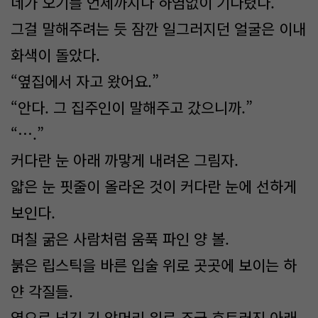
네가 오기를 언제까지나 하염없이 기다렸다.
그걸 말해주려는 듯 잠깐 일그러지던 얼굴은 이내
화색이 돌았다.
“옆집에서 자고 왔어요.”
“안다. 그 집주인이 말해주고 갔으니까.”
“….”
커다란 눈 아래 까맣게 내려온 그림자.
얇은 눈 핏줄이 올라온 것이 커다란 눈에 선하게
보인다.
며칠 굶은 사람처럼 움푹 파인 양 볼.
붉은 립스틱을 바른 입술 위로 곳곳에 보이는 하
얀 각질들.
옆으로 넘긴 긴 앞머리 위로 조금 흐트러진 아래