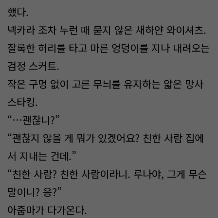
했다.
넥카라 조차 누런 때 묻지 않은 새하얀 와이셔츠.
잘록한 허리를 타고 마른 엉덩이를 지나 내려오는
검정 스커트.
작은 구멍 없이 고른 무늬를 유지하는 얇은 망사
스타킹.
“…괜찮니?”
“괜찮지 않을 게 뭐가 있겠어요? 친한 사람 집에
서 지내는 건데.”
“친한 사람? 친한 사람이라니. 루나야, 그게 무슨
말이니? 응?”
아줌마가 다가온다.