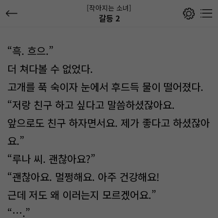
[작아지는 소녀]
갈등 2
“흑. 흐으.”
더 쳐다볼 수 없었다.
고개를 푹 숙이자 눈에서 후드득 물이 떨어졌다.
“저랑 친구 하고 싶다고 말씀하셨잖아요.
앞으로도 친구 하자면서요. 제가 좋다고 하셨잖아
요.”
“루나 씨. 괜찮아요?”
“괜찮아요. 멀쩡해요. 아주 건강해요!
근데 저도 왜 이러는지 모르겠어요.”
“….”