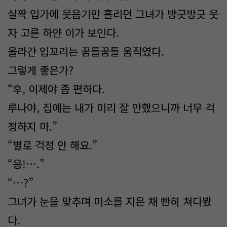
살짝 입가에 웃음기만 흘리던 그녀가 방긋방긋 웃
자 고른 하얀 이가 보인다.
올라간 입꼬리는 꿈틀꿈틀 움직였다.
그렇게 좋은가?
“후, 이제야 좀 편하다.
루나야, 집에는 내가 미리 잘 만했으니까 너무 걱
정하지 마.”
“별로 걱정 안 해요.”
“응!….”
“…?”
그녀가 눈을 맞추며 미소를 지은 채 빤히 쳐다봤
다.