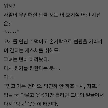
뭐지?
사람이 무안해질 만큼 오는 이 호기심 어린 시선
은?
“…….”
고개를 연신 끄덕이고 손가락으로 현관을 가리키
며 간다는 제스처를 취해도.
그녀는 빤히 바라봤다.
마치 뭔가를 원한다는 듯….
아….
“믿고 가는 건데요. 당연히 안 하죠…시, 지프.”
입을 꾹 다물고 웃음기만 흘리던 그녀의 얼굴에서
다시 ‘방긋’ 웃음이 터진다.