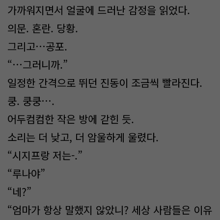
가까워지면서 얼굴에 드러난 감정을 읽었다.
의문. 혼란. 당황.
그리고…공포.
“…그러니까.”
일정한 간격으로 뛰던 진동이 조금씩 빨라진다.
쿵. 쿵쿵….
어두컴컴한 작은 방에 갇힌 듯.
소리는 더 낮고, 더 암울하게 울렸다.
“시지프랑 저는-.”
“루나야”
“네?”
“엄마가 항상 말했지 않았니? 세상 사람들은 이유