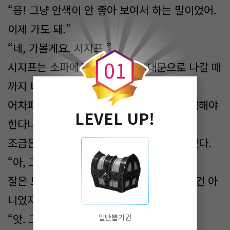
“응! 그냥 안색이 안 좋아 보여서 하는 말이었어.
이제 가도 돼.”
0
“네, 가볼게요. 시지프.”
0
1
시지프는 소파에서 현관을 지나 대문으로 나갈 때
까지 배웅해주었다.
어차피 옆집이라지만 그 잠깐의 거리도 조심해야
LEVEL UP!
한다나 뭐라나.
조금은 어색한 반말을 들으며 인사를 나누었다.
“아, 그리고 가방은 다음에 찾으러 와.
잘은 모르지만, 단순히 소풍 가려고 가져온 건 아
니었지?”
“앗. 그, 이거는-.”
일반뽑기권