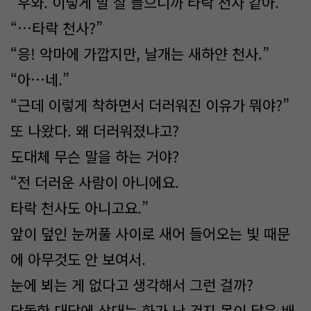
“우와. 이렇게 말 잘 들으니까 타락 천사 같아.”
“…타락 천사?”
“응! 악마에 가깝지만, 날개는 새하얀 천사.”
“아…네.”
“근데 이렇게 착하면서 더러워진 이유가 뭐야?”
또 나왔다. 왜 더러워졌냐고?
도대체 무슨 말을 하는 거야?
“전 더러운 사람이 아니에요.
타락 천사도 아니고요.”
앞이 덮인 눈꺼풀 사이로 새어 들어오는 빛 때문
에 아무것도 안 보여서.
눈에 뵈는 게 없다고 생각해서 그런 걸까?
당돌한 대답에 상대는 화가 난 건지 몸이 닿은 배