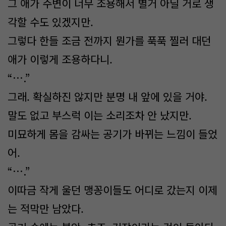
그 애가 주변이 너무 조용해서 별거 아닐 거로 생
각할 수도 있겠지만.
그렇다 한들 조금 전까지 뭔가를 푹푹 찔러 대던
애가 이렇게 조용하다니.
“….”
그래. 확실하진 않지만 분명 내 앞에 있을 거야.
말도 없고 부스럭 이는 소리조차 안 났지만.
미묘하게 몸을 감싸는 공기가 바뀌는 느낌이 들었
어.
“….”
이따금 작게 울던 맹꽁이들도 어디로 갔는지 이제
는 적막만 남았다.