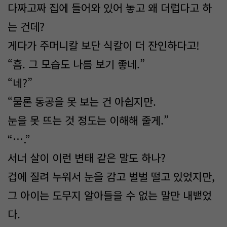
다짜고짜 집에 들어와 있어 놓고 왜 더럽다고 하
는 건데?
게다가 주머니칼 보단 식칼이 더 잔인하다고!
“흠. 그 모습도 나름 보기 좋네.”
“네?”
“물론 동공을 못 보는 건 아쉽지만.
눈을 못 뜨는 것 정도는 이해해 줄게.”
“….”
서너 살이 이런 변태 같은 말도 하나?
겁에 질려 누워서 눈을 감고 벌벌 떨고 있었지만,
그 아이는 도무지 알아들을 수 없는 말만 내뱉었
다.