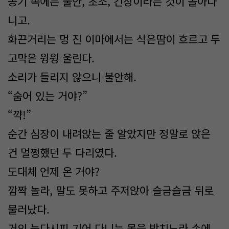
공기 속에는 불안, 초조, 긴장이라는 것이 돌아다
니고.
화끈거리는 멍 진 이마에서는 식은땀이 흐르고 두
고막은 윙윙 울린다.
소리가 들리지 않으니 불안해.
“숨어 있는 거야?”
“꺅!”
순간 심장이 내려앉는 줄 알았지만 정말로 앉은
건 멀쩡했던 두 다리였다.
도대체 언제 온 거야?
깜짝 놀라, 말도 못하고 주저앉아 슬금슬금 뒤로
물러났다.
거의 눕다시피 기어 다니는 몸을 받치느라 손에