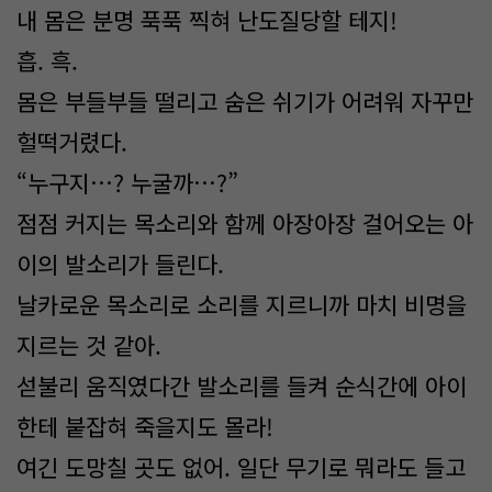
내 몸은 분명 푹푹 찍혀 난도질당할 테지!
흡. 흑.
몸은 부들부들 떨리고 숨은 쉬기가 어려워 자꾸만
헐떡거렸다.
“누구지…? 누굴까…?”
점점 커지는 목소리와 함께 아장아장 걸어오는 아
이의 발소리가 들린다.
날카로운 목소리로 소리를 지르니까 마치 비명을
지르는 것 같아.
섣불리 움직였다간 발소리를 들켜 순식간에 아이
한테 붙잡혀 죽을지도 몰라!
여긴 도망칠 곳도 없어. 일단 무기로 뭐라도 들고