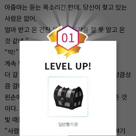
아줌마는 듣는 목소리긴 한데. 당신이 찾고 있는
0
사람은 없어.
얼마 받고 온 건진 몰라도 시간을 잘 못 알고 온
0
1
것 같네.”
“악!”
계속 뒤로 가다 정수리가 벽과 맞닿았고.
LEVEL UP!
더 갈 곳이 없어 안절부절못하는데 아이가 성큼성
큼 걸어와 빛을 뿜었다.
왼손에 들고 있던 손전등을 켜서 얼굴에 비춘 것
이다.
빛 때문에 본능적으로 두 팔을 올려 막았다.
일반뽑기권
“사람이 이야기하는데 어디 가? 나 아직 이야기