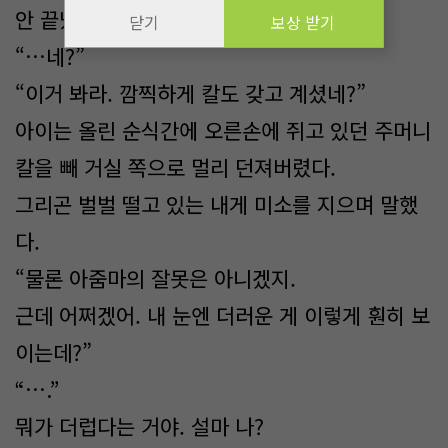
안 끝났어.”
닫기
보상 받기
“…네?”
“이거 봐라. 깜찍하게 칼도 갖고 계셨네?”
아이는 올린 순식간에 오른손에 쥐고 있던 주머니
칼을 빼 거실 쪽으로 멀리 던져버렸다.
그리곤 벌벌 떨고 있는 내게 미소를 지으며 말했
다.
“물론 아줌마의 잘못은 아니겠지.
근데 어쩌겠어. 내 눈엔 더러운 게 이렇게 훤히 보
이는데?”
“….”
뭐가 더럽다는 거야. 설마 나?