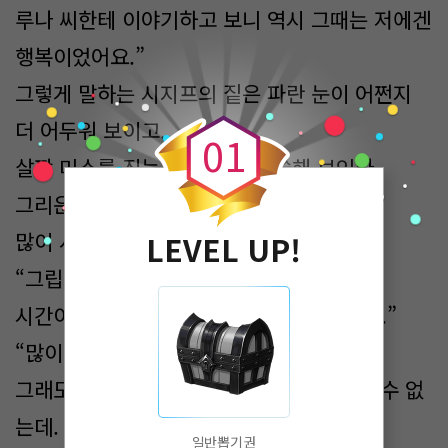
루나 씨한테 이야기하고 보니 역시 그때는 저에겐
행복이었어요.”
0
그렇게 말하는 시지프의 짙은 파란 눈이 어쩐지
더 어두워 보이고.
0
1
살짝 미소를 짓는 그 얼굴이 쓸쓸해 보인다.
그리운 사람이, 그리운 사랑으로 들린다.
많이 사랑하셨구나.
LEVEL UP!
“그립진 않아요?
시간이 그렇게 지났다 해도 첫사랑이잖아요.”
“많이 그립죠. 보고 싶고.
그래도 어쩌겠어요. 그 사람은 이제 돌아올 수 없
는데.
일반뽑기권