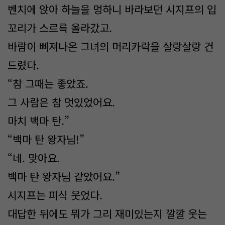
벤치에 앉아 하늘을 멍하니 바라보던 시지프의 입
꼬리가 스르륵 올라갔고.
바람이 삐져나온 그녀의 머리카락을 살랑살랑 건
드렸다.
“참 그때는 좋았죠.
그 사람은 참 멋있었어요.
마치 백마 탄.”
“백마 탄 왕자님!”
“네. 맞아요.
백마 탄 왕자님 같았어요.”
시지프는 피식 웃었다.
대답한 뒤에도 뭐가 그리 재미있는지 깔깔 웃는