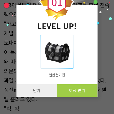
0
1
2층에서부터 대문을 지나, 과일 가게를 향해 전속
력으로 달렸다.
“가고 있어.
LEVEL UP!
제발 그만 말해!”
도대체 뭐지?
이 목소리의 주인은 도대체 누구야?
왜 머릿속에서 시끄럽게 울리는 건데!
의문의 목소리는 계속해서 ‘가’라고 외치다.
일반뽑기권
과일 가게 앞에 다다르자 소리가 들리지 않았다.
정신없이 달리다 보니 몸은 가게 앞에서 땀을 뻘
닫기
보상 받기
뻘 흘리고 있다.
“헉. 헉!