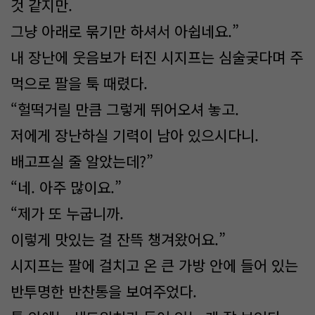
것 같지만.
그냥 아래로 묶기만 하셔서 아쉽네요.”
내 장난에 웃음보가 터진 시지프는 심술궂다며 주
먹으로 팔을 툭 때렸다.
“헐떡거릴 만큼 그렇게 뛰어오셔 놓고.
저에게 장난하실 기력이 남아 있으시다니.
배고프실 줄 알았는데?”
“네. 아주 많이요.”
“제가 또 누굽니까.
이렇게 맛있는 걸 잔뜩 챙겨왔어요.”
시지프는 팔에 걸치고 온 큰 가방 안에 들어 있는
반투명한 반찬통을 보여주었다.