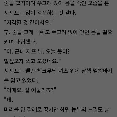
숨을 헐떡이며 쭈그려 앉아 몸을 숙인 모습을 본
시지프는 많이 걱정하는 것 같다.
“지각할 것 같아서요.”
후. 숨을 크게 내쉬고 쭈그려 앉아 있던 몸을 일으
키며 대답했다.
“아. 근데 지프 님. 오늘 옷이?
밀짚모자 쓰고 오셨네요.”
시지프는 빨간 체크무늬 셔츠 위에 남색 멜빵바지
를 입고 있었다.
“어때요. 잘 어울리죠?”
“네.
머리를 양 갈래로 땋기만 하면 농부의 느낌도 날