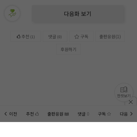
다음화 보기
추천
댓글
구독
출판응원
(
1
)
(
1
)
(0)
후원하기
한컷보기
이전
추천
출판응원
댓글
0
구독
다음
홈에
미노벨 웹
추가하기
미노벨 앱
설치하기
사이트에 게시된 컨텐츠는 저작권자의 권리가 있는 컨텐츠로서 무단 복제, 전송, 수정, 배포는 법적 처