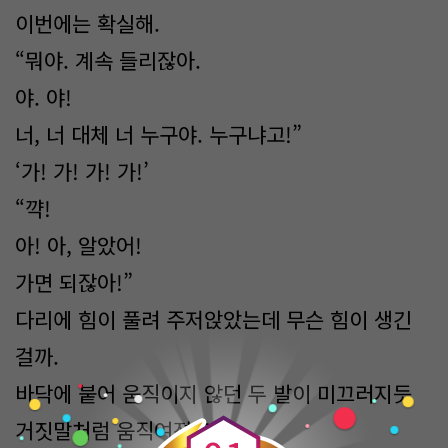
이번에는 확실해.
“뭐야. 계속 들리잖아.
야. 야!
너, 너 대체 너 누구야. 누구냐고!”
‘가! 가! 가! 가!’
“꺅!
아! 아, 알았어!
가면 되잖아!”
다리에 힘이 풀려 주저앉았는데 무슨 힘이 생긴
걸까.
0
바닥에 붙어 움직이지 않던 두 발이 미끄러지듯
거짓말처럼 움직여졌고.