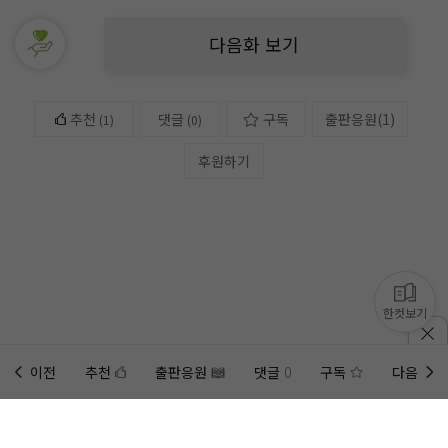
다음화 보기
추천
댓글
구독
출판응원
(
1
)
(
1
)
(0)
후원하기
한컷보기
이전
추천
출판응원
댓글
0
구독
다음
홈에
미노벨 웹
추가하기
미노벨 앱
설치하기
사이트에 게시된 컨텐츠는 저작권자의 권리가 있는 컨텐츠로서 무단 복제, 전송, 수정, 배포는 법적 처