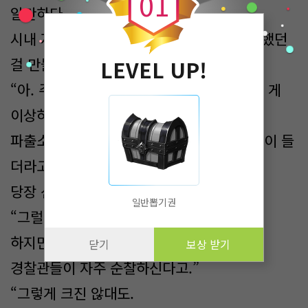
0
1
알만하다.
시내 자체가 작은 게 아니라 크게 만들려고 했던
걸 만들다 만 거였으니 당연한 거다.
LEVEL UP!
“아. 주택이나 시내에서 좀 동떨어져 있다는 게
이상하다고 생각했거든요.
파출소는 마을 안에 있지 않았나? 하는 의문이 들
더라고요.
당장 신고해야 할 땐 어떻게 해야 할지.”
일반뽑기권
“그럴 수 있죠.
하지만 제가 저번에 말씀드렸잖아요?
닫기
보상 받기
경찰관들이 자주 순찰하신다고.”
“그렇게 크진 않대도.