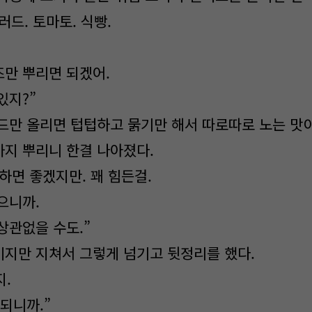
러드. 토마토. 식빵.
만 뿌리면 되겠어.
있지?”
드만 올리면 텁텁하고 묽기만 해서 따로따로 노는 맛이
지 뿌리니 한결 나아졌다.
하면 좋겠지만. 꽤 힘든걸.
으니까.
상관없을 수도.”
지만 지쳐서 그렇게 넘기고 뒷정리를 했다.
지.
되니까.”