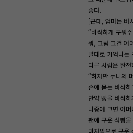
좋다.
[근데, 엄마는 바
“바싹하게 구워주
뭐, 그럼 그건 어
말대로 기억나는 
다른 사람은 완전
“하지만 누나의 
손에 묻는 바삭하
만약 빵을 바싹하
나중에 크면 어머니
팬에 구운 식빵을
마지막으로 구운 