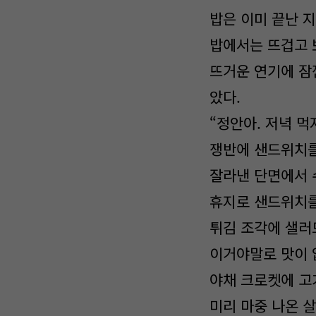
밥은 이미 끝난 
밥에서는 뜨겁고 
뜨거운 연기에 잠
았다.
“정안아. 저녁 먹자
쟁반에 샌드위치를
잘라낸 단면에서 
휴지로 샌드위치를
튀김 조각에 샐러
이거야말로 맛이 
야채 크로켓에 고
미리 마중 나온 