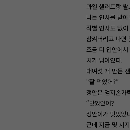
과일 샐러드랑 왈
나는 인사를 받아
작별 인사도 없이
삼켜버리고 나면 
조금 더 입안에서
치가 남아있다.
대여섯 개 만든 
“잘 먹었어?”
정안은 엄지손가락
“맛있었어?
정안이가 맛있었다
근데 지금 몇 시지