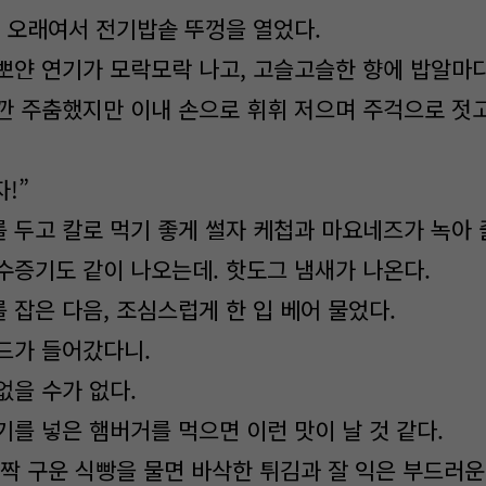
지 오래여서 전기밥솥 뚜껑을 열었다.
뽀얀 연기가 모락모락 나고, 고슬고슬한 향에 밥알마다
깐 주춤했지만 이내 손으로 휘휘 저으며 주걱으로 젓고
!”
 두고 칼로 먹기 좋게 썰자 케첩과 마요네즈가 녹아 
수증기도 같이 나오는데. 핫도그 냄새가 나온다.
 잡은 다음, 조심스럽게 한 입 베어 물었다.
드가 들어갔다니.
없을 수가 없다.
기를 넣은 햄버거를 먹으면 이런 맛이 날 것 같다.
살짝 구운 식빵을 물면 바삭한 튀김과 잘 익은 부드러운