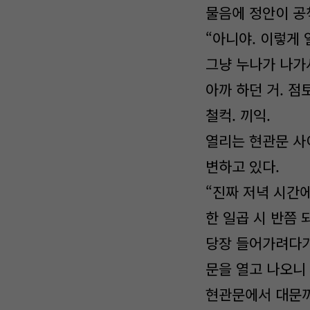
물음에 정안이 공
“아니야. 이렇게 
그냥 누나가 나가
아까 하던 거. 점
철컥. 끼익.
열리는 현관문 사
변하고 있다.
“진짜 저녁 시간
한 일곱 시 반쯤 
당장 들어가려다가
문을 열고 나오니
현관문에서 대문까