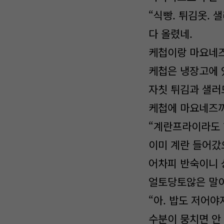
“식빵. 튀김옷. 샐
다 올렸네.
케첩이랑 마요네즈
케첩은 냉장고에 
자칫 튀김과 샐러
케첩에 마요네즈까
“계란프라이라도 
이미 계란 들어갔
어차피 반숙이니 
얼토당토않은 말이
“아. 밥도 저어야
수분이 뭉치면 안 