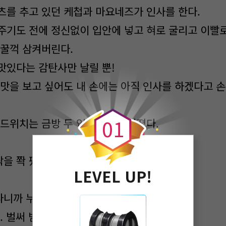
츠를 추고 있던 케첩과 마요네즈가 인사를 한다.
주기도 전에 정신없이 입안에 넣고 혀로 굴리고 이빨
 꿀꺽 삼켜버린다.
맛있다는 감탄사만 날릴 뿐!
 맛을 보고 싶어도 내 손에는 아직 인사를 하겠다고 
0
0
1
샌드위치는 금방 두 입속으로 사라졌다.
을 쫙 폈다.
LEVEL UP!
니까 누나가 다 뿌듯하다.
. 벌써 밤인가?”