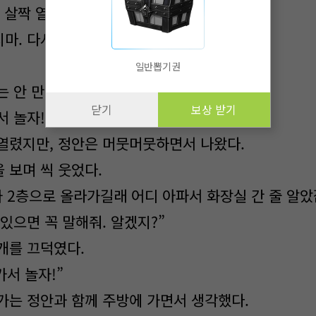
 살짝 열어 공책에서 종이 한 장 뜯어 주었다.
마. 다시는.]
일반뽑기권
는 안 만날게.
닫기
보상 받기
 놀자!”
 열렸지만, 정안은 머뭇머뭇하면서 나왔다.
 보며 씩 웃었다.
가 2층으로 올라가길래 어디 아파서 화장실 간 줄 알았
있으면 꼭 말해줘. 알겠지?”
개를 끄덕였다.
가서 놀자!”
가는 정안과 함께 주방에 가면서 생각했다.