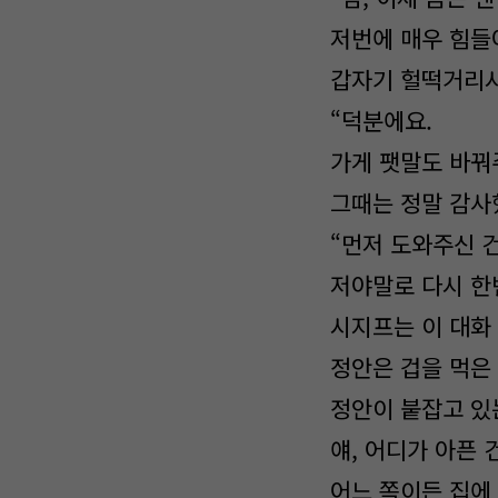
저번에 매우 힘들
갑자기 헐떡거리시
“덕분에요.
가게 팻말도 바꿔
그때는 정말 감사
“먼저 도와주신 
저야말로 다시 한
시지프는 이 대화
정안은 겁을 먹은
정안이 붙잡고 있
얘, 어디가 아픈 
어느 쪽이든 집에 