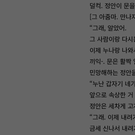
덜컥. 정안이 문을
[그 아줌마. 만나지
“그래, 알았어.
그 사람이랑 다시
이제 누나랑 나와서
끼익-. 문은 활짝
민망해하는 정안을
“누난 갑자기 네
앞으로 속상한 거 
정안은 세차게 고
“그래. 이제 내려
금세 신나서 내려