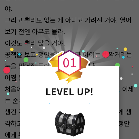
야.
그리고 뿌리도 없는 게 아니고 가려진 거야. 열어
보기 전엔 아무도 몰라.
0
이것도 뿌리 많을 거야.
공책을 보고 정안을 바라보자 아이는 반짝거리는
0
1
눈을 찢어질 듯이 눈웃음을 짓는다.
어쩜 말도 이렇게 예쁘게 할까?
처음에 경악했던 저 징그럽게 보이던 표정도 이제
LEVEL UP!
는 순수하게 웃는 것처럼 보인다.
생긴 건 괴상하고 이상하다 할지 몰라도, 깊게 생
각하고 눈치 있게 행동하는 것은 그 누구도 정안
에게 뭐라 하지 못할 것이다.