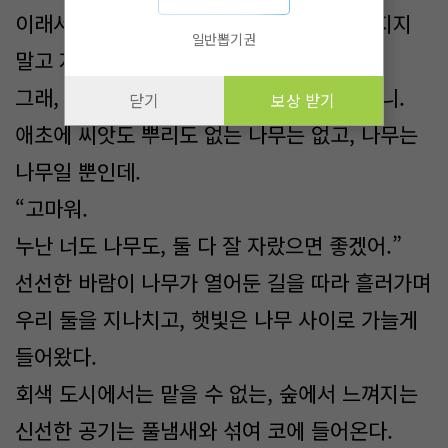
이래서 누군가를 볼 때 처음부터 편견을 가지지
일반뽑기권
말고 지내면서 판단해보라는 거구나.
그래, 큰 나무면 어떻고 작은 나무면 어떻겠니.
닫기
보상 받기
애초에 씨앗도 뿌리도 없는 나무는 없고, 나무는
나무일 뿐인데.
“고마워.
누난 너도 나무도, 둘 다 잘 자랐으면 좋겠어.”
선선한 바람이 나무가 열어둔 길을 따라 흘러가며
우리 둘을 지나치고, 햇빛은 나무 사이로 가늘게
들어왔다.
회색 도시에서는 맡을 수 없는, 숲에서 느껴지는
신선한 공기는 풀냄새와 섞여 코에 들어온다.