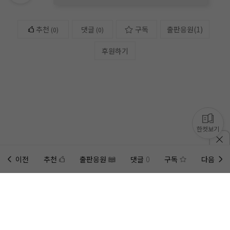
추천
댓글
구독
출판응원
(
1
)
(
0
)
(0)
후원하기
한컷보기
이전
추천
출판응원
댓글
0
구독
다음
홈에
미노벨 웹
추가하기
미노벨 앱
설치하기
사이트에 게시된 컨텐츠는 저작권자의 권리가 있는 컨텐츠로서 무단 복제, 전송, 수정, 배포는 법적 처
벌을 받을 수 있습니다.
회사 정보 자세히 보기