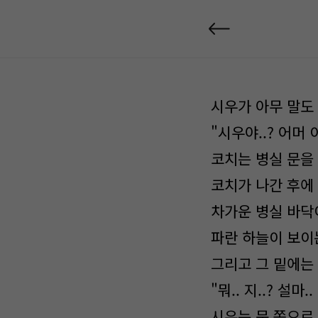
시우가 아무 말도
"시우야..? 어머 
코치는 병실 문을
코치가 나간 후에
차가운 병실 바닥
파란 하늘이 보이
그리고 그 밑에는
"뭐.. 지..? 설마
시우는 문 쪽으로