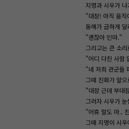
지명과 시우가 나
"대장! 아직 움직
동해가 급하게 달
"괜찮아 인마."
그리고는 큰 소리
"어디 다친 사람 
"네 저희 관군들 
그때 진화가 앞으
"대장 근데 부대
그러자 시우가 눈
"어휴 말도 마.. 진
그때 지명이 시우