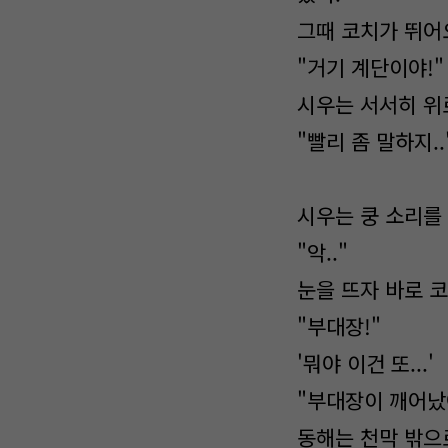
그때 코치가 뛰어
"거기 계단이야!"
시우는 서서히 위
"빨리
시우는 쿵 소리를
"악.."
눈을 뜨자 바로 
"부대장!"
'뭐야 이건 또...'
"부대장이 깨어났
동해는 천막 밖으