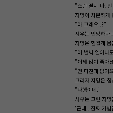
"소란 떨지 마. 안
지명이 차분하게 
"아 그래요..?"
시우는 민망하다는
지명은 힘겹게 몸
"어 벌써 일어나도
"이제 많이 좋아졌
"전 다친데 없어요
그러자 지명은 침
"다행이네."
시우는 그런 지명
'근데.. 진짜 가볍