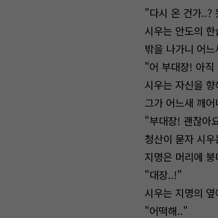
"다시 온 건가..?
시우는 안도의 한
밖을 나가니 어느
"어 부대장! 아직
시우는 자신을 향
그가 어느새 깨어
"부대장! 괜찮아요
청산이 묻자 시우
지명은 머리에 붕
"대장..!"
시우는 지명의 옆
"어떡해.."