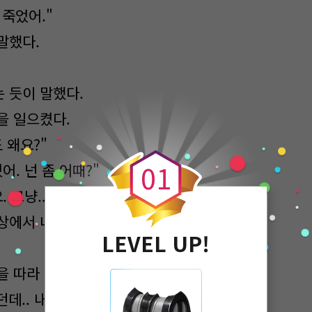
 죽었어."
말했다.
 듯이 말했다.
을 일으켰다.
0
 왜요?"
0
1
어. 넌 좀 어때?"
. 그냥.. 좀 피곤해서 쓰러진 거예요."
상에서 내려와 천막을 나가며 말했다.
LEVEL UP!
을 따라 나가며 속으로 생각했다.
던데.. 내가 업고 달릴 정도면..'