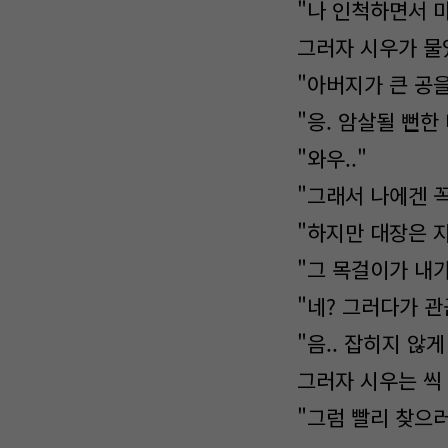
"나 인척하면서 
그러자 시우가 물
"아버지가 큰 공
"응. 암살될 뻔한
"와우.."
"그래서 나에겐 꼭
"하지만 대장은 
"그 목걸이가 내가
"네? 그러다가 
"음.. 잡히지 않게
그러자 시우는 씩
"그럼 빨리 찾으러