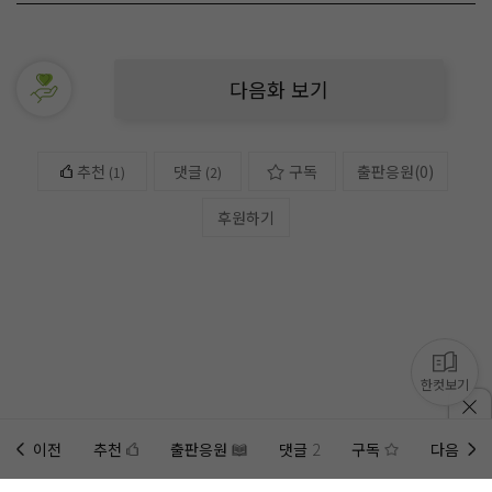
다음화 보기
추천
댓글
구독
출판응원
(
0
)
(
1
)
(2)
후원하기
한컷보기
이전
추천
출판응원
댓글
2
구독
다음
홈에
미노벨 웹
추가하기
미노벨 앱
설치하기