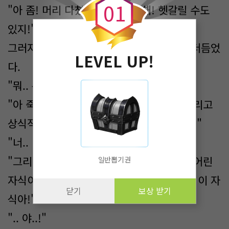
0
1
"아 좀! 머리 다쳤다고 그만 좀 해! 헷갈릴 수도
있지!"
그러자 지명은 적잖이 당황한 얼굴로 말을 더듬었
LEVEL UP!
다.
"뭐.. 뭐? 너.. 지금 말 놨냐?!"
"아 죽게 생겼는데 그딴 게 뭐가 중요해! 그리고
상식적으로 말이 되냐? 기둥이 어떻게 뽑혀!"
"너.. 너..!"
"그리고 너, 스물셋 이랬지! 어디 새파랗게 어린
일반뽑기권
자식이 반말이야! 내가 너랑 여섯 살 차이다 이 자
닫기
보상 받기
식아!"
".. 야..!"