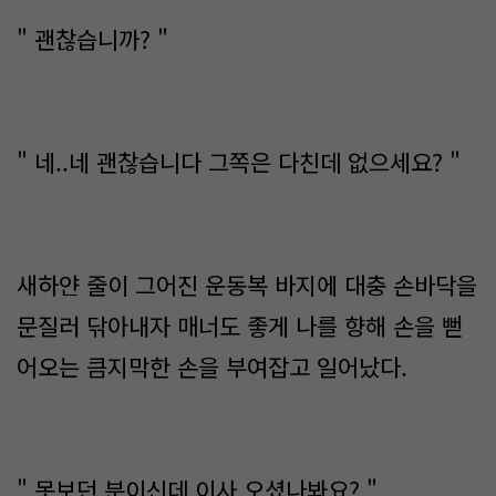
" 괜찮습니까? "
" 네..네 괜찮습니다 그쪽은 다친데 없으세요? "
새하얀 줄이 그어진 운동복 바지에 대충 손바닥을
문질러 닦아내자 매너도 좋게 나를 향해 손을 뻗
어오는 큼지막한 손을 부여잡고 일어났다.
" 못보던 분이신데 이사 오셨나봐요? "