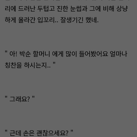
리에 드러난 두텁고 진한 눈썹과 그에 비해 상냥
하게 올라간 입꼬리.. 잘생기긴 했네.
" 아! 박순 할머니 에게 많이 들어봤어요 얼마나
칭찬을 하시는지.. "
" 그래요? "
" 근데 손은 괜찮으세요? "