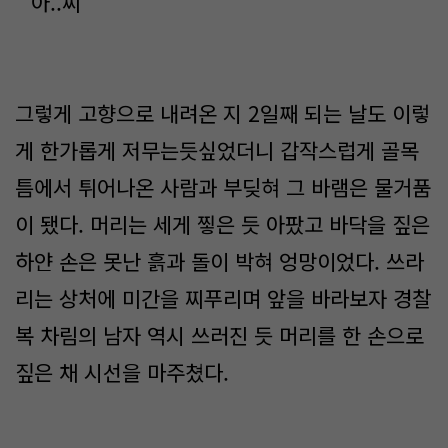
" 아..씨 "
그렇게 고향으로 내려온 지 2일째 되는 날도 이렇
게 한가롭게 저무는듯싶었더니 갑작스럽게 골목
틈에서 튀어나온 사람과 부딪혀 그 바램은 물거품
이 됐다. 머리는 세게 찧은 듯 아팠고 바닥을 짚은
하얀 손은 못난 흙과 돌이 박혀 엉망이었다. 쓰라
리는 상처에 미간을 찌푸리며 앞을 바라보자 경찰
복 차림의 남자 역시 쓰러진 듯 머리를 한 손으로
짚은 채 시선을 마주쳤다.