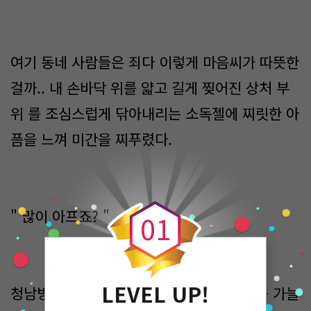
여기 동네 사람들은 죄다 이렇게 마음씨가 따뜻한
걸까.. 내 손바닥 위를 얇고 길게 찢어진 상처 부
위 를 조심스럽게 닦아내리는 소독젤에 찌릿한 아
픔을 느껴 미간을 찌푸렸다.
0
" 많이 아프죠? "
0
1
LEVEL UP!
청남방 색의 셔츠를 걸친채 집중한듯 눈매를 가늘