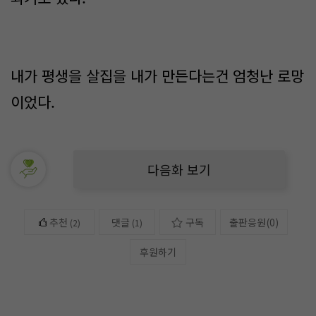
내가 평생을 살집을 내가 만든다는건 엄청난 로망
이었다.
다음화 보기
추천
댓글
구독
출판응원
(
0
)
(
2
)
(1)
후원하기