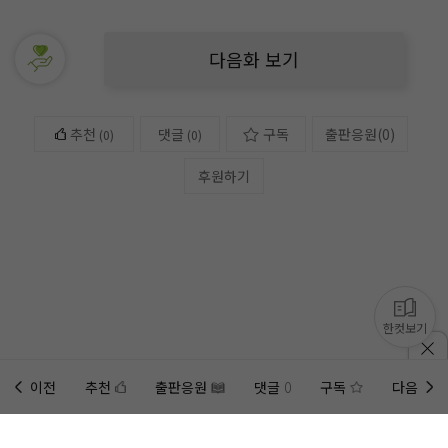
다음화 보기
추천
댓글
구독
출판응원
(
0
)
(
0
)
(0)
후원하기
한컷보기
이전
추천
출판응원
댓글
0
구독
다음
홈에
미노벨 웹
추가하기
미노벨 앱
설치하기