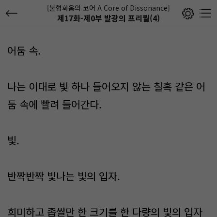
[불협화음의 코어 A Core of Dissonance]
제17화-제0부 발광의 프리퀄(4)
어둠 속.
나는 이대로 빛 하나 들어오지 않는 칠흑 같은 어
둠 속에 빨려 들어간다.
빛.
반짝반짝 빛나는 빛의 입자.
희미하고 좁쌀만 한 크기를 한 다량의 빛의 입자