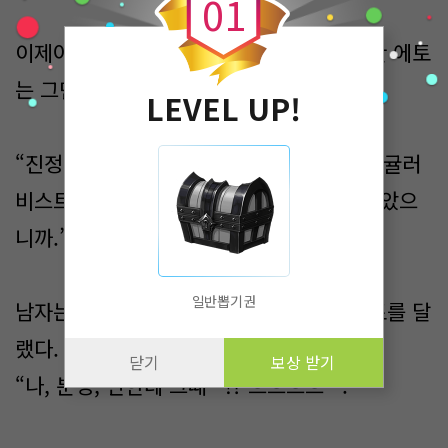
0
1
이제야 믿기 힘든 충격적인 기억이 되살아난 에토
는 그만 큰 소리로 비명을 질렀다.
LEVEL UP!
“진정해, 차기 당주님. 이젠 괜찮아. 그 이레귤러
비스트는 이미 사라졌고, 네 상처도 벌써 나았으
니까.”
일반뽑기권
남자는 여전히 침착한 태도를 유지하며 에토를 달
랬다. 하지만 전혀 효과는 없었다.
닫기
보상 받기
“나, 분명, 란한테 그때···!? 으으으으···.”