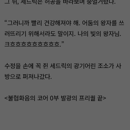
그 뒤, 세드릭은 허공을 바라보며 중얼거렸다.
“그러니까 빨리 건강해져야 해. 어둠의 왕자를 쓰
러뜨리기 위해서라도 말이지. 나의 빛의 왕자님.
크흐흐흐흐흐흐흐흐흐.”
수정을 손에 꼭 쥔 세드릭의 광기어린 조소가 사
방으로 퍼져나갔다.
<불협화음의 코어 0부 발광의 프리퀄 끝>