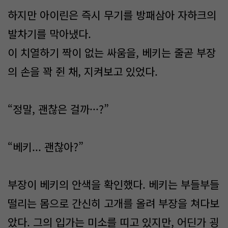
하지만 아이린은 즉시 무기를 방패삼아 자하크의
발차기를 막아냈다.
이 치열하기 짝이 없는 싸움을, 베키는 줄곧 부장
의 손을 꽉 쥔 채, 지켜보고 있었다.
“정말, 괜찮은 걸까···?”
“베키... 괜찮아?”
부장이 베키의 안색을 확인했다. 베키는 부들부들
떨리는 몸으로 간신히 고개를 올려 부장을 쳐다보
았다. 그의 입가는 미소를 띠고 있지만, 어딘가 굉