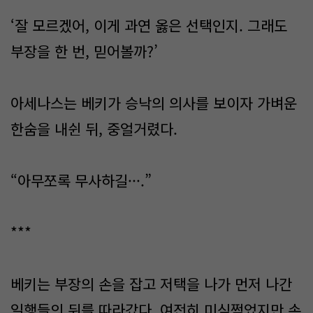
‘잘 모르겠어, 이게 과연 옳은 선택인지. 그래도
부장을 한 번, 믿어볼까?’
아세나스는 베키가 승낙의 의사를 보이자 가벼운
한숨을 내쉰 뒤, 중얼거렸다.
“아무쪼록 무사하길···.”
***
베키는 부장의 손을 잡고 저택을 나가 먼저 나간
일행들의 뒤를 따라갔다. 여전히 미심쩍었지만 손