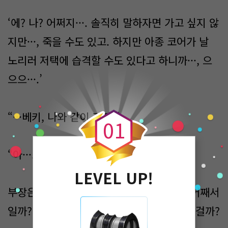
‘에? 나? 어쩌지···. 솔직히 말하자면 가고 싶지 않
지만···, 죽을 수도 있고. 하지만 아종 코어가 날
노리러 저택에 습격할 수도 있다고 하니까···, 으
으으···.’
0
“···베키, 나와 같이 가자.”
0
1
“아···.”
LEVEL UP!
부장은 기필코 베키를 데려갈 생각이었다. 어째서
일까? 왜 그렇게까지 베키를 데려가려 하는 걸까?