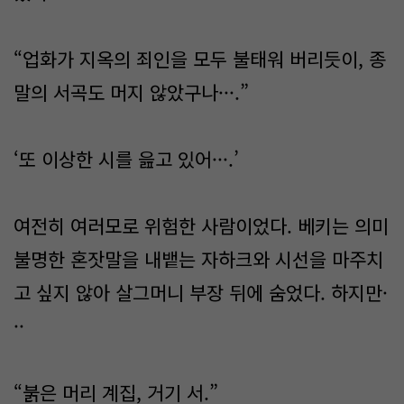
“업화가 지옥의 죄인을 모두 불태워 버리듯이, 종
말의 서곡도 머지 않았구나···.”
‘또 이상한 시를 읊고 있어···.’
여전히 여러모로 위험한 사람이었다. 베키는 의미
불명한 혼잣말을 내뱉는 자하크와 시선을 마주치
고 싶지 않아 살그머니 부장 뒤에 숨었다. 하지만·
··
“붉은 머리 계집, 거기 서.”