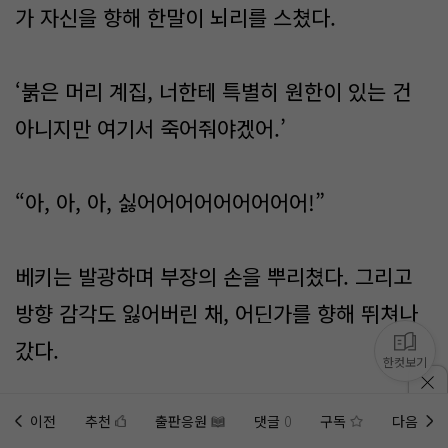
가 자신을 향해 한말이 뇌리를 스쳤다.
‘붉은 머리 계집, 너한테 특별히 원한이 있는 건
아니지만 여기서 죽어줘야겠어.’
“아, 아, 아, 싫어어어어어어어어어!”
베키는 발광하며 부장의 손을 뿌리쳤다. 그리고
방향 감각도 잃어버린 채, 어딘가를 향해 뛰쳐나
갔다.
한컷보기
“···베키!?”
이전
추천
출판응원
댓글
0
구독
다음
홈에
미노벨 웹
추가하기
미노벨 앱
설치하기