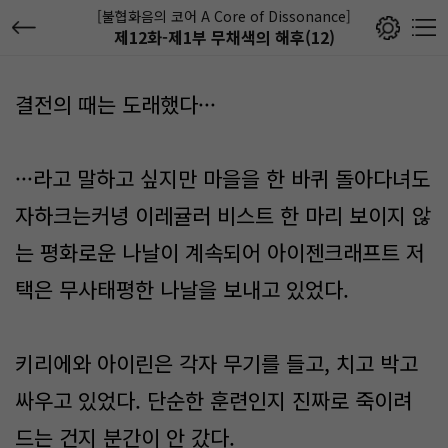
[불협화음의 코어 A Core of Dissonance]
제12화-제1부 무채색의 해후(12)
결전의 때는 도래했다···
···라고 말하고 싶지만 마을을 한 바퀴 돌아다녀도
자하크는커녕 이레귤러 비스트 한 마리 보이지 않
는 평화로운 나날이 계속되어 아이젠크래프트 저
택은 무사태평한 나날을 보내고 있었다.
키리에와 아이린은 각자 무기를 들고, 치고 박고
싸우고 있었다. 단순한 훈련인지 진짜로 죽이려
드는 건지 분간이 안 갔다.