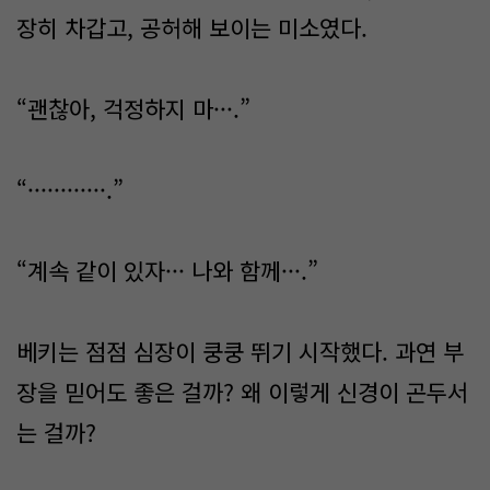
장히 차갑고, 공허해 보이는 미소였다.
“괜찮아, 걱정하지 마···.”
“············.”
“계속 같이 있자··· 나와 함께···.”
베키는 점점 심장이 쿵쿵 뛰기 시작했다. 과연 부
장을 믿어도 좋은 걸까? 왜 이렇게 신경이 곤두서
는 걸까?