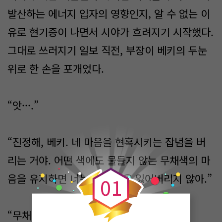
발산하는 에너지 입자의 영향인지, 알 수 없는 이
유로 현기증이 나면서 시야가 흐려지기 시작했다.
그대로 쓰러지기 일보 직전, 부장이 베키의 두눈
위로 한 손을 포개었다.
“앗···.”
“진정해, 베키. 네 마음을 현혹시키는 잡념을 버
0
리는 거야. 어떤 색에도 물들지 않는 무채색의 마
음을 유지하면 너는 너 자신을 잃어버리지 않아.”
0
1
“무채···색?”