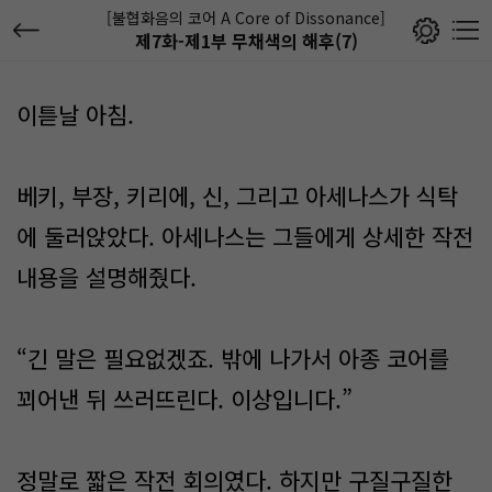
[불협화음의 코어 A Core of Dissonance]
제7화-제1부 무채색의 해후(7)
이튿날 아침.
베키, 부장, 키리에, 신, 그리고 아세나스가 식탁
에 둘러앉았다. 아세나스는 그들에게 상세한 작전
내용을 설명해줬다.
“긴 말은 필요없겠죠. 밖에 나가서 아종 코어를
꾀어낸 뒤 쓰러뜨린다. 이상입니다.”
정말로 짧은 작전 회의였다. 하지만 구질구질한