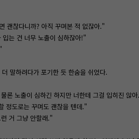
면 괜찮다니까? 아직 꾸며본 적 없잖아."
 입는 건 너무 노출이 심하잖아!"
"
더 말하려다가 포기한 듯 한숨을 쉬었다.
 물론 노출이 심하긴 하지만 너한테 그걸 입히진 않아
할 정도로는 꾸며도 괜찮을 텐데."
런 거 그냥 안할래."