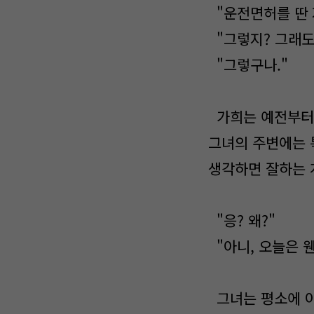
"운전면허를 딴 
"그렇지? 그래도
"그렇구나."
가희는 예전부터 
그녀의 주변에는 
생각하면 잘하는 
"응? 왜?"
"아니, 오늘은 
그녀는 평소에 아