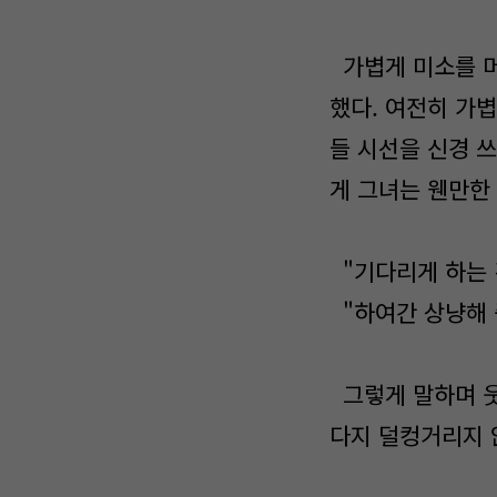
가볍게 미소를 머
했다. 여전히 가
들 시선을 신경 쓰
게 그녀는 웬만한
"기다리게 하는 
"하여간 상냥해 
그렇게 말하며 웃던
다지 덜컹거리지 