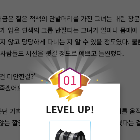
금은 짙은 적색의 단발머리를 가진 그녀는 내린 창문
볍게 입은 흰색의 크롭 반팔티는 그녀가 얼마나 몸매에
지 않고 당당하게 다니는 지 알 수 있을 정도였다. 물
 사람들도 시선을 뺏길 정도로 예쁘고 늘씬했다.
0
0
1
건 미안한걸?"
죽겠어요."
LEVEL UP!
 가희는 조수석에 탄 나를 한 번 본 뒤, 기어를 움
않는 깔끔한 움직임에 짧은 시간 안에 능숙해졌다는 걸