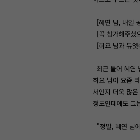
[혜연 님, 내일 
[꼭 참가해주셨으
[히요 님과 듀엣
최근 들어 혜연 
히요 님이 요즘 
서인지 더욱 많은
정도인데에도 그는
"정말, 혜연 님에