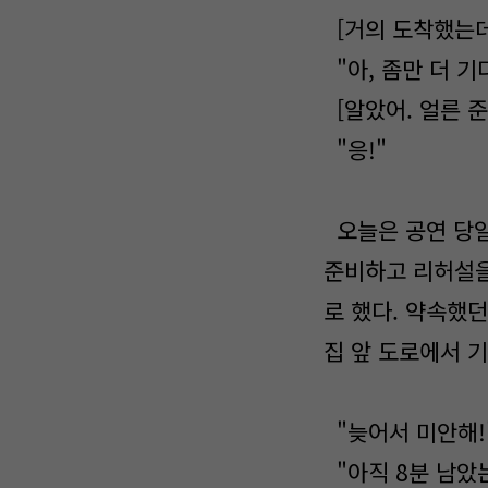
[거의 도착했는데,
"아, 좀만 더 기
[알았어. 얼른 준
"응!"
오늘은 공연 당일
준비하고 리허설을
로 했다. 약속했
집 앞 도로에서 
"늦어서 미안해!
"아직 8분 남았는