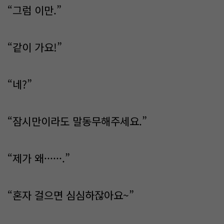
“그럼 이만.”
“같이 가요!”
“네?”
“잠시만이라도 말동무해주세요.”
“제가 왜······.”
“혼자 걸으면 심심하잖아요~”