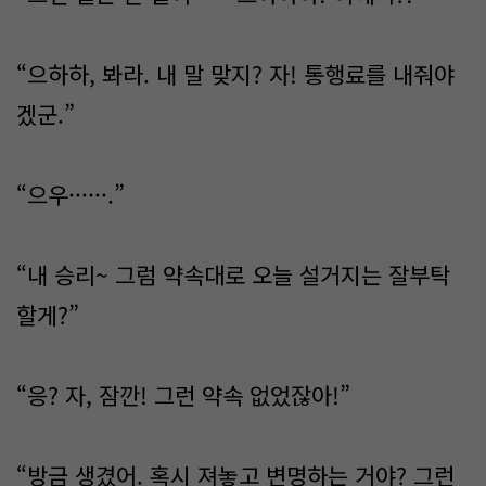
“으하하, 봐라. 내 말 맞지? 자! 통행료를 내줘야
겠군.”
“으우······.”
“내 승리~ 그럼 약속대로 오늘 설거지는 잘부탁
할게?”
“응? 자, 잠깐! 그런 약속 없었잖아!”
“방금 생겼어. 혹시 져놓고 변명하는 거야? 그런