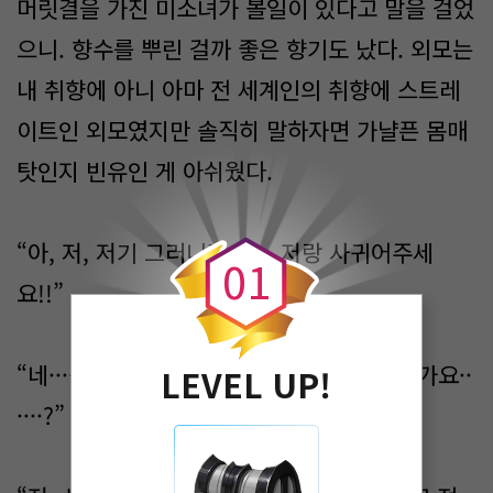
머릿결을 가진 미소녀가 볼일이 있다고 말을 걸었
으니. 향수를 뿌린 걸까 좋은 향기도 났다. 외모는
내 취향에 아니 아마 전 세계인의 취향에 스트레
이트인 외모였지만 솔직히 말하자면 가냘픈 몸매
탓인지 빈유인 게 아쉬웠다.
0
“아, 저, 저기 그러니깐······. 저랑 사귀어주세
0
1
요!!”
“네······? 자, 잠깐만요. 저희 어디서 만났던가요··
LEVEL UP!
····?”