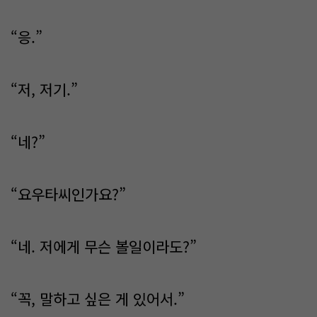
“응.”
“저, 저기.”
“네?”
“요우타씨인가요?”
“네. 저에게 무슨 볼일이라도?”
“꼭, 말하고 싶은 게 있어서.”