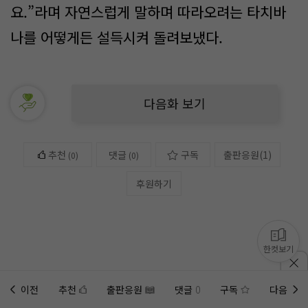
요.”라며 자연스럽게 말하며 따라오려는 타치바
나를 어떻게든 설득시켜 돌려보냈다.
다음화 보기
추천
댓글
구독
출판응원
(
1
)
(
0
)
(0)
후원하기
한컷보기
이전
추천
출판응원
댓글
0
구독
다음
홈에
미노벨 웹
추가하기
미노벨 앱
설치하기