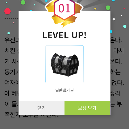
0
1
---------
LEVEL UP!
유진과 혜빈은 옆옆건물 1층 치킨집에 들어온다.
치킨 한마리에 생맥주 한잔씩 시켜놓고 둘은 마시
기 시작한다. 여중여고를 나온 유진은 감이 온다.
동기가 친구들이랑 밥먹는다고 해놓고 좋아하는
여자애랑 밥먹는다고 이렇게 풀죽을 필요는 없다.
일반뽑기권
아 혜빈이가 어느정도 마음이 있구나, 그런 생각
이 들기 시작한다. 술 잘먹는 둘은 생맥주로는 부
닫기
보상 받기
족한지 소주를 시킨다.