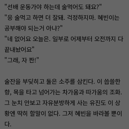
"선배 운동가야 하는데 술먹어도 돼요?"
"응 술먹고 하면 더 잘돼. 걱정하지마. 혜빈이는
공부해야 되는거 아냐?"
"네 없어요 오늘은. 일부로 어제부터 오전까지 다
끝내놨어요"
"그래, 자 짠!"
술잔을 부딪히고 둘은 소주를 삼킨다. 이 씁쓸한
향, 목을 타고 넘어가는 차가움과 따가움의 조화.
그 눈치 안보고 자유분방하게 사는 유진도 이 상
황엔 딱히 할말이 없다. 그저 혜빈을 바라볼 뿐이
다.