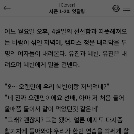
[Clover]
시즌 1-20. 엇갈림
어느 월요일 오후, 4월말의 선선함과 따뜻해져오
는 바람이 섞인 저녁에, 캠퍼스 정문 내리막을 두
명의 여자들이 내려온다. 유진과 혜빈. 유진은 내
려오며 혜빈에게 말을 건넨다.
"와~ 오랜만에 우리 혜빈이랑 저녁먹네?"
"네 진짜 오랜만이에요 선배, 아마 저 처음 들어
올때쯤 둘이서 같이 먹었던것 같은데"
"그래? 괜찮지? 그럼 됐어. 얼른 예지도 다시좀
활기차게 돌아와야 우리가 한번 연습을 빡쎄게 할