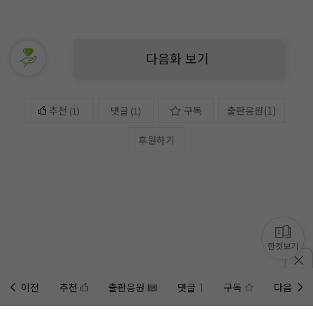
다음화 보기
추천
댓글
구독
출판응원
(
1
)
(
1
)
(1)
후원하기
한컷보기
이전
추천
출판응원
댓글
1
구독
다음
홈에
미노벨 웹
추가하기
미노벨 앱
설치하기