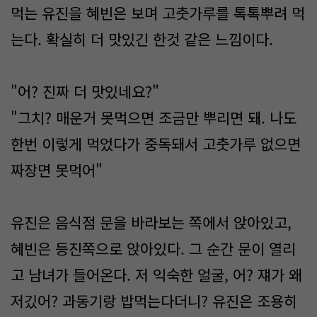
먹는 유진을 혜빈은 보며 고춧가루를 톡톡뿌려 먹
는다. 확실히 더 맛있긴 한것 같은 느낌이다.
"어? 진짜 더 맛있네요?"
"그치? 매운거 못먹으면 조금만 뿌리면 돼. 나도
한번 이렇게 먹었다가 중독돼서 고춧가루 없으면
짜장면 못먹어"
유진은 음식점 문을 바라보는 쪽에서 앉아있고,
혜빈은 등진쪽으로 앉아있다. 그 순간 문이 열리
고 남녀가 들어온다. 저 익숙한 얼굴, 어? 쟤가 왜
저깄어? 과동기랑 밥먹는다더니? 유진은 조용히