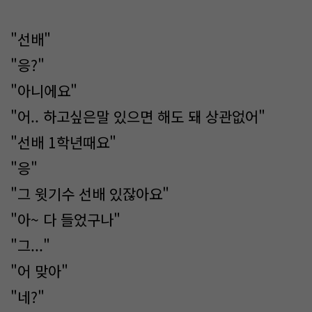
"선배"
"응?"
"아니에요"
"어.. 하고싶은말 있으면 해도 돼 상관없어"
"선배 1학년때요"
"응"
"그 윗기수 선배 있잖아요"
"아~ 다 들었구나"
"그..."
"어 맞아"
"네?"