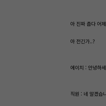
아 진짜 춥다 어제
아 전긴가..?
에이치 : 안녕하
직원 : 네 알겠습