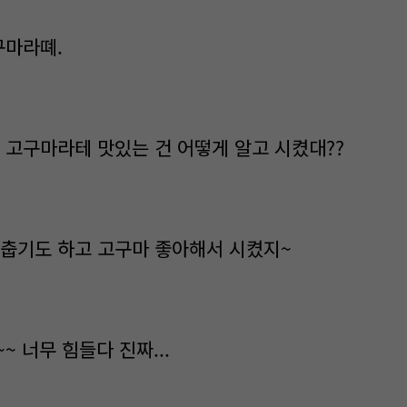
구마라뗴.
카페 고구마라테 맛있는 건 어떻게 알고 시켰대??
ㅋ춥기도 하고 고구마 좋아해서 시켰지~
~~ 너무 힘들다 진짜...