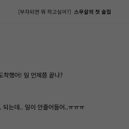
[부자되면 뭐 하고싶어?]
스무살의 첫 술집
 도착했어! 일 언제쯤 끝나?
.. 되는데.. 일이 안줄어들어..ㅠㅠㅠ