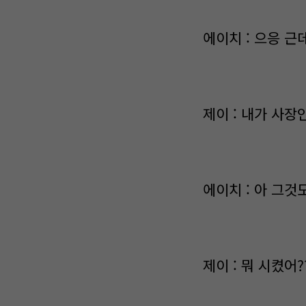
에이치 : 으응 근
제이 : 내가 사
에이치 : 아 그
제이 : 뭐 시켰어?