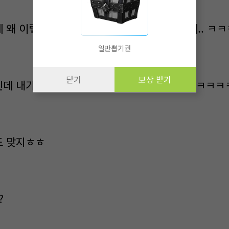
데 왜 이렇게 빨리 끝났어? 좀 걸릴 줄 알았는데.. ㅋㅋ
일반뽑기권
닫기
보상 받기
장인데 내가 퇴근하고 싶으면 하는 거지 뭐~ ㅋㅋㅋㅋ
것도 맞지ㅎㅎ
?