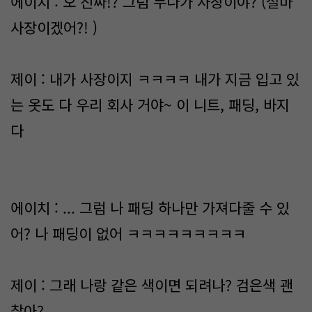
에이치 : 오 진짜!? 그럼 누나가 사장이야? (설마
사장이겠어?! )
제이 : 내가 사장이지 ㅋㅋㅋㅋ 내가 지금 입고 있
는 옷도 다 우리 회사 거야~ 이 니트, 패딩, 바지
다
에이치 : ... 그럼 나 패딩 하나만 가져다줄 수 있
어? 나 패딩이 없어 ㅋㅋㅋㅋㅋㅋㅋㅋㅋ
제이 : 그래 나랑 같은 색이면 되려나? 검은색 괜
찮아?