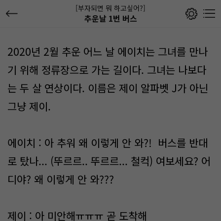
[부자되면 뭐 하고싶어?]
추운날 1번 버스
2020년 2월 추운 어느 날 에이치는 그녀를 만나
기 위해 정류장으로 가는 길이다. 그녀는 나보다
는 두 살 연상이다. 이름은 제이 알파벳 J가 아닌
그냥 제이.
에이치 : 아 추워 왜 이렇게 안 와?! 버스를 반대
로 탔나... (뚜르르.. 뚜르르... 철컥) 여보세요? 어
디야? 왜 이렇게 안 와???
제이 : 아 미안해ㅠㅠㅠ 곧 도착해