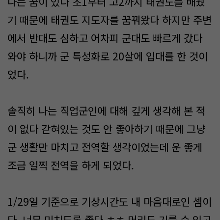
나는 꿈이 있다 초1부터 고2까지 태권도를 배웠
기 때문에 태권도 지도자를 꿈꿔왔다 하지만 주변
에서 반대도 심하고 어차피 군대도 빠르게 갔다
와야 하니까 군 특성화로 20살에 입대를 한 것이
었다.
솔직히 나는 직업군인에 대해 깊게 생각해 본 적
이 없다 갇혀있는 것도 안 좋아하기 때문에 그냥
군 생활만 마치고 전역할 생각이었는데 운 좋게
조금 일찍 전역을 하게 되었다.
1/29일 기준으로 기상시간도 내 마음대로인 셈이
다. 너무 미치도록 좋다 ㅎㅎ 머리도 기를 수 있고