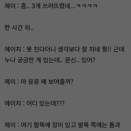
제이 : 흠.. 3개 쓰러뜨렸네...ㅋㅋㅋㅋ
한 시간 뒤..
에이치 : 못 친다더니 생각보다 잘 치네 뭘!! 근데
누나 궁금한 게 있는데.. 문신.. 있어?
제이 : 아 응응 왜 보여줄까?
에이치 : 어디 있는데???
제이 : 여기 팔뚝에 장미 있고 발목 쪽에는 톰과