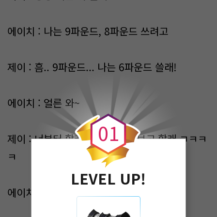
에이치 : 나는 9파운드, 8파운드 쓰려고
제이 : 흠.. 9파운드... 나는 6파운드 쓸래!
0
에이치 : 얼른 와~
0
1
제이 : 너부터 할래? 너 하는 거 보고 할래 ㅋㅋㅋ
ㅋ
LEVEL UP!
에이치 : 그럴래? 그럼 나부터 한다?