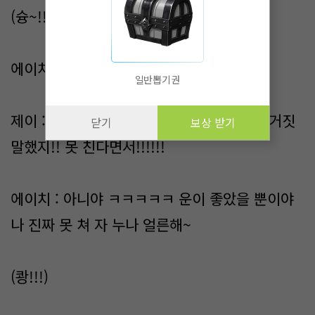
(슝~!!!!)
에이치 : 나이스!!! 스트라이크!!
일반뽑기권
제이 : (뭐... 뭐야???) 너 왜 이렇게 잘 쳐?! 거짓
닫기
보상 받기
말했지!! 못 친다면서!!!!!!
에이치 : 아니야 ㅋㅋㅋㅋㅋ 운이 좋았을 뿐이야
나 진짜 못 쳐 자 누나 얼른해~
(쾅!!!)