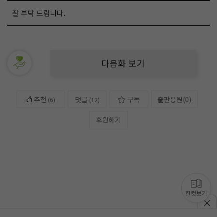
잘 부탁 드립니다.
다음화 보기
추천
댓글
구독
출판응원
(
0
)
(
6
)
(12)
후원하기
한컷보기