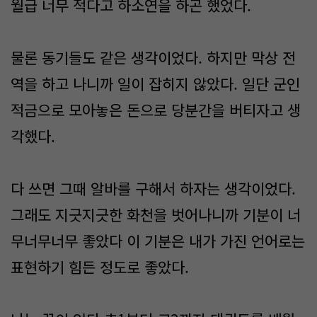
월급 너무 적다고 하소연을 하곤 했었다.
물론 동기들도 같은 생각이었다. 하지만 막상 전
역을 하고 나니까 일이 잡히지 않았다. 일단 군인
적금으로 모아놓은 돈으로 당분간을 버티자고 생
각했다.
다 쓰면 그때 알바를 구해서 하자는 생각이었다.
그래도 지긋지긋한 화천을 벗어나니까 기분이 너
무너무너무 좋았다 이 기분은 내가 가진 언어로는
표현하기 힘든 정도로 좋았다.